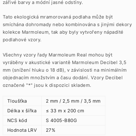
zářivé barvy a módní jasné odstíny.
Tato ekologická mramorovaná podlaha může být
smíchána dohromady nebo kombinována s jinými dekory
kolekce Marmoleum, tak aby byly vytvořeny nápadité
podlahové vzory.
Všechny vzory řady Marmoleum Real mohou být
vyráběny v akustické variantě Marmoleum Decibel 3,5
mm (snížení hluku o 18 dB), v závislosti na minimálním
objednacím množstvím a času dodání. Vzory Decibel
označené "*" jsou k dispozici skladem.
Tloušťka
2 mm / 2,5 mm / 3,5 mm
Délka x šířka
≤ 33 m x 200 cm
NCS kód
S 4005-B80G
Hodnota LRV
27%