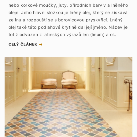
nebo korkové moučky, juty, přírodních barviv a lněného
oleje. Jeho hlavní složkou je lněný olej, který se získává
ze lnu a rozpouští se s borovicovou pryskyřicí. Lněný
olej také této podlahové krytině dal její jméno. Název je
totiž odvozen z latinských výrazů len (linum) a ol..
CELÝ ČLÁNEK