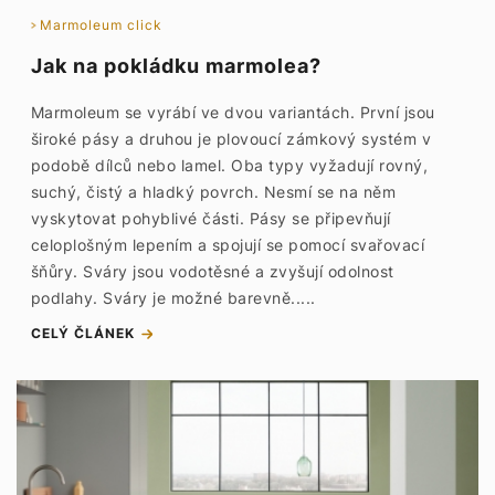
Marmoleum click
Jak na pokládku marmolea?
Marmoleum se vyrábí ve dvou variantách. První jsou
široké pásy a druhou je plovoucí zámkový systém v
podobě dílců nebo lamel. Oba typy vyžadují rovný,
suchý, čistý a hladký povrch. Nesmí se na něm
vyskytovat pohyblivé části. Pásy se připevňují
celoplošným lepením a spojují se pomocí svařovací
šňůry. Sváry jsou vodotěsné a zvyšují odolnost
podlahy. Sváry je možné barevně.....
CELÝ ČLÁNEK