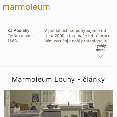
marmoleum
KJ Podlahy
V podlahách se pohybujeme od
Tyršovo nám.
roku 2000 a tato naše letitá praxe
1663
Vám zaručuje naši profesionalitu
44001 Louny
.Zákazník je u nás vždy na prvním
rychlý
detail
místě. Poskytujeme nejen
poradenství , pomoc s výběrem
vhodných materiálů , ale i
kompletní realizace podlah. Náš
cíl je spokojený zákazník
Marmoleum Louny - články