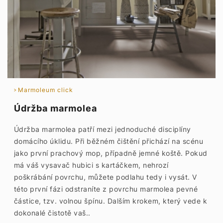
Marmoleum click
Údržba marmolea
Údržba marmolea patří mezi jednoduché disciplíny
domácího úklidu. Při běžném čištění přichází na scénu
jako první prachový mop, případně jemné koště. Pokud
má váš vysavač hubici s kartáčkem, nehrozí
poškrábání povrchu, můžete podlahu tedy i vysát. V
této první fázi odstraníte z povrchu marmolea pevné
částice, tzv. volnou špínu. Dalším krokem, který vede k
dokonalé čistotě vaš..