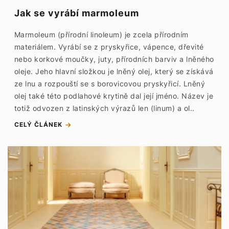
Jak se vyrábí marmoleum
Marmoleum (přírodní linoleum) je zcela přírodním
materiálem. Vyrábí se z pryskyřice, vápence, dřevité
nebo korkové moučky, juty, přírodních barviv a lněného
oleje. Jeho hlavní složkou je lněný olej, který se získává
ze lnu a rozpouští se s borovicovou pryskyřicí. Lněný
olej také této podlahové krytině dal její jméno. Název je
totiž odvozen z latinských výrazů len (linum) a ol..
CELÝ ČLÁNEK