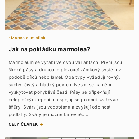
Marmoleum click
Jak na pokládku marmolea?
Marmoleum se vyrábí ve dvou variantách. První jsou
široké pásy a druhou je plovoucí zámkový systém v
podobě dílců nebo lamel. Oba typy vyžadují rovný,
suchý, čistý a hladký povrch. Nesmí se na něm
vyskytovat pohyblivé části. Pásy se připevňují
celoplošným lepením a spojují se pomocí svařovací
šňůry. Sváry jsou vodotěsné a zvyšují odolnost
podlahy. Sváry je možné barevně.....
CELÝ ČLÁNEK