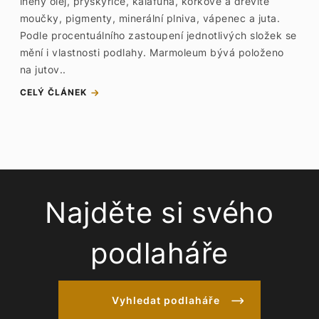
lněný olej, pryskyřice, kalafuna, korkové a dřevité
moučky, pigmenty, minerální plniva, vápenec a juta.
Podle procentuálního zastoupení jednotlivých složek se
mění i vlastnosti podlahy. Marmoleum bývá položeno
na jutov..
CELÝ ČLÁNEK
Najděte si svého
podlaháře
Vyhledat podlaháře