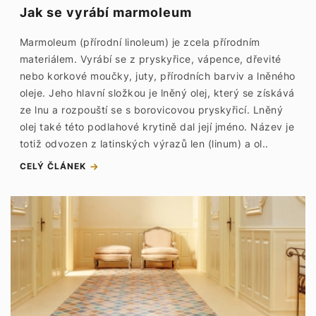
Jak se vyrábí marmoleum
Marmoleum (přírodní linoleum) je zcela přírodním
materiálem. Vyrábí se z pryskyřice, vápence, dřevité
nebo korkové moučky, juty, přírodních barviv a lněného
oleje. Jeho hlavní složkou je lněný olej, který se získává
ze lnu a rozpouští se s borovicovou pryskyřicí. Lněný
olej také této podlahové krytině dal její jméno. Název je
totiž odvozen z latinských výrazů len (linum) a ol..
CELÝ ČLÁNEK