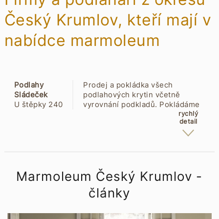
Český Krumlov, kteří mají v
nabídce marmoleum
Podlahy
Prodej a pokládka všech
Sládeček
podlahových krytin včetně
U štěpky 240
vyrovnání podkladů. Pokládáme
38221 Kájov
PVC, koberce, podlahy - dřevěné,
rychlý
detail
vinylové, plovoucí, laminátové.
Marmoleum, korek a designové
krytiny bez ftalátů a
polyvinylchloridů. Venkovní
terasy a renovace dřevěných
podlah. Prodej a montáže dveří.
Marmoleum Český Krumlov -
články