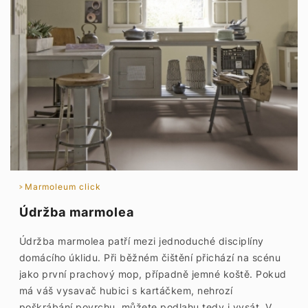
Marmoleum click
Údržba marmolea
Údržba marmolea patří mezi jednoduché disciplíny
domácího úklidu. Při běžném čištění přichází na scénu
jako první prachový mop, případně jemné koště. Pokud
má váš vysavač hubici s kartáčkem, nehrozí
poškrábání povrchu, můžete podlahu tedy i vysát. V