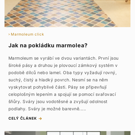
Marmoleum click
Jak na pokládku marmolea?
Marmoleum se vyrábí ve dvou variantách. První jsou
široké pásy a druhou je plovoucí zámkový systém v
podobě dílců nebo lamel. Oba typy vyžadují rovný,
suchý, čistý a hladký povrch. Nesmí se na něm
vyskytovat pohyblivé části. Pásy se připevňují
celoplošným lepením a spojují se pomocí svařovací
šňůry. Sváry jsou vodotěsné a zvyšují odolnost
podlahy. Sváry je možné barevně.....
CELÝ ČLÁNEK