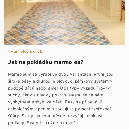
Marmoleum click
Jak na pokládku marmolea?
Marmoleum se vyrábí ve dvou variantách. První jsou
široké pásy a druhou je plovoucí zámkový systém v
podobě dílců nebo lamel. Oba typy vyžadují rovný,
suchý, čistý a hladký povrch. Nesmí se na něm
vyskytovat pohyblivé části. Pásy se připevňují
celoplošným lepením a spojují se pomocí svařovací
šňůry. Sváry jsou vodotěsné a zvyšují odolnost
podlahy. Sváry je možné barevně.....