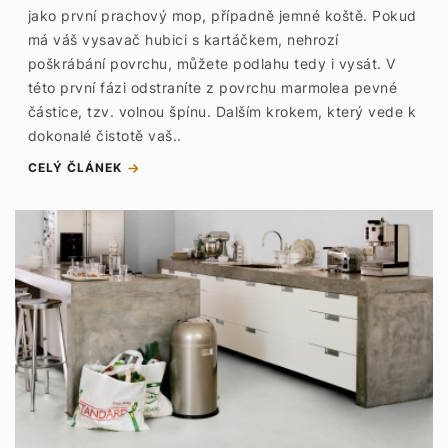
jako první prachový mop, případně jemné koště. Pokud
má váš vysavač hubici s kartáčkem, nehrozí
poškrábání povrchu, můžete podlahu tedy i vysát. V
této první fázi odstraníte z povrchu marmolea pevné
částice, tzv. volnou špínu. Dalším krokem, který vede k
dokonalé čistotě vaš..
CELÝ ČLÁNEK