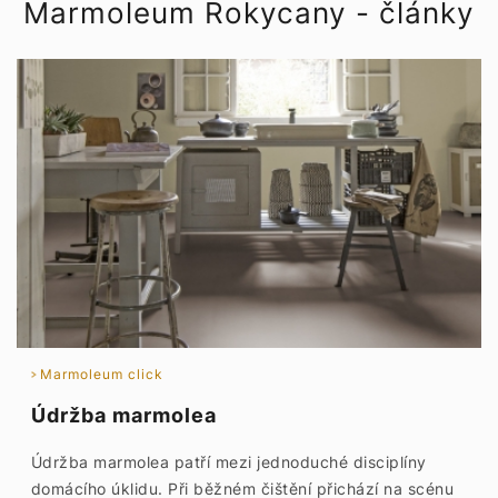
Marmoleum Rokycany - články
Marmoleum click
Údržba marmolea
Údržba marmolea patří mezi jednoduché disciplíny
domácího úklidu. Při běžném čištění přichází na scénu