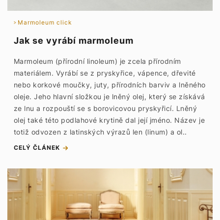
Marmoleum click
Jak se vyrábí marmoleum
Marmoleum (přírodní linoleum) je zcela přírodním
materiálem. Vyrábí se z pryskyřice, vápence, dřevité
nebo korkové moučky, juty, přírodních barviv a lněného
oleje. Jeho hlavní složkou je lněný olej, který se získává
ze lnu a rozpouští se s borovicovou pryskyřicí. Lněný
olej také této podlahové krytině dal její jméno. Název je
totiž odvozen z latinských výrazů len (linum) a ol..
CELÝ ČLÁNEK