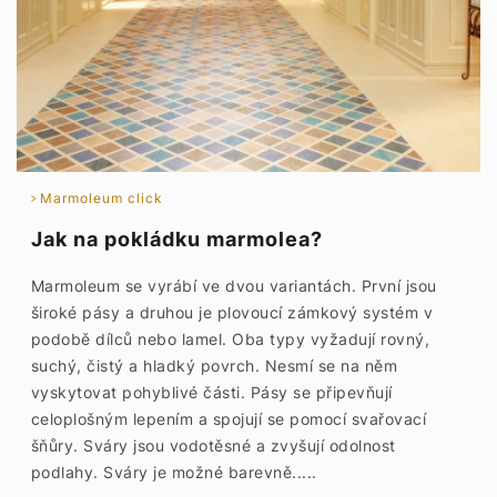
Marmoleum click
Jak na pokládku marmolea?
Marmoleum se vyrábí ve dvou variantách. První jsou
široké pásy a druhou je plovoucí zámkový systém v
podobě dílců nebo lamel. Oba typy vyžadují rovný,
suchý, čistý a hladký povrch. Nesmí se na něm
vyskytovat pohyblivé části. Pásy se připevňují
celoplošným lepením a spojují se pomocí svařovací
šňůry. Sváry jsou vodotěsné a zvyšují odolnost
podlahy. Sváry je možné barevně.....