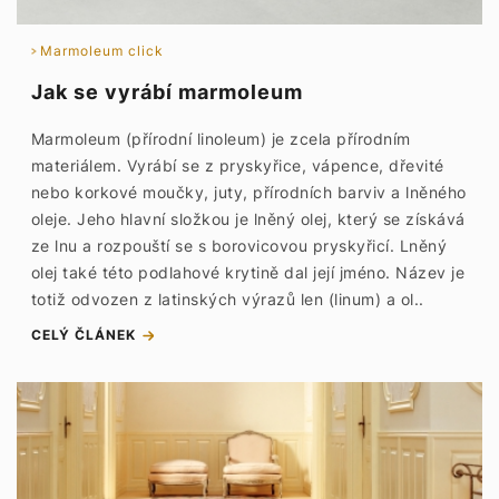
Marmoleum click
Jak se vyrábí marmoleum
Marmoleum (přírodní linoleum) je zcela přírodním
materiálem. Vyrábí se z pryskyřice, vápence, dřevité
nebo korkové moučky, juty, přírodních barviv a lněného
oleje. Jeho hlavní složkou je lněný olej, který se získává
ze lnu a rozpouští se s borovicovou pryskyřicí. Lněný
olej také této podlahové krytině dal její jméno. Název je
totiž odvozen z latinských výrazů len (linum) a ol..
CELÝ ČLÁNEK