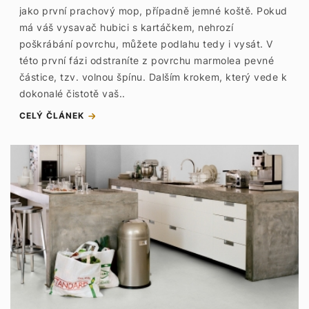
jako první prachový mop, případně jemné koště. Pokud
má váš vysavač hubici s kartáčkem, nehrozí
poškrábání povrchu, můžete podlahu tedy i vysát. V
této první fázi odstraníte z povrchu marmolea pevné
částice, tzv. volnou špínu. Dalším krokem, který vede k
dokonalé čistotě vaš..
CELÝ ČLÁNEK