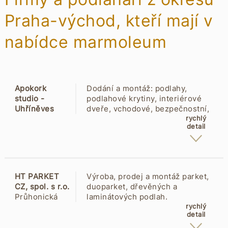
Praha-východ, kteří mají v
nabídce marmoleum
Apokork
Dodání a montáž: podlahy,
studio -
podlahové krytiny, interiérové
Uhříněves
dveře, vchodové, bezpečnostní,
Přátelství
šatní, vestavěné skříně,
rychlý
detail
247/38
laminátové plovoucí podlahy,
10400
dřevěné, vinylové, korkové,
Uhříněves
plastová okna, garážová vrata,
brány, zasklívání lodžií, rolety,
venkovní žaluzie. Značky Lomax,
HT PARKET
Výroba, prodej a montáž parket,
Quick-Step, Climax.
CZ, spol. s r.o.
duoparket, dřevěných a
Průhonická
laminátových podlah.
119
rychlý
detail
25101
Čestlice