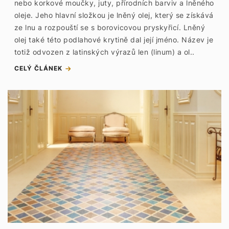
nebo korkové moučky, juty, přírodních barviv a lněného
oleje. Jeho hlavní složkou je lněný olej, který se získává
ze lnu a rozpouští se s borovicovou pryskyřicí. Lněný
olej také této podlahové krytině dal její jméno. Název je
totiž odvozen z latinských výrazů len (linum) a ol..
CELÝ ČLÁNEK