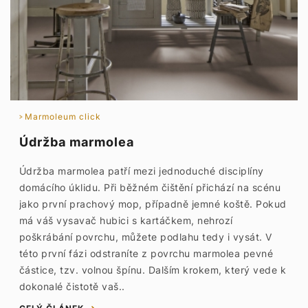
Marmoleum click
Údržba marmolea
Údržba marmolea patří mezi jednoduché disciplíny
domácího úklidu. Při běžném čištění přichází na scénu
jako první prachový mop, případně jemné koště. Pokud
má váš vysavač hubici s kartáčkem, nehrozí
poškrábání povrchu, můžete podlahu tedy i vysát. V
této první fázi odstraníte z povrchu marmolea pevné
částice, tzv. volnou špínu. Dalším krokem, který vede k
dokonalé čistotě vaš..