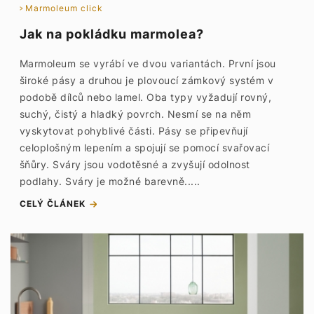
Marmoleum click
Jak na pokládku marmolea?
Marmoleum se vyrábí ve dvou variantách. První jsou
široké pásy a druhou je plovoucí zámkový systém v
podobě dílců nebo lamel. Oba typy vyžadují rovný,
suchý, čistý a hladký povrch. Nesmí se na něm
vyskytovat pohyblivé části. Pásy se připevňují
celoplošným lepením a spojují se pomocí svařovací
šňůry. Sváry jsou vodotěsné a zvyšují odolnost
podlahy. Sváry je možné barevně.....
CELÝ ČLÁNEK