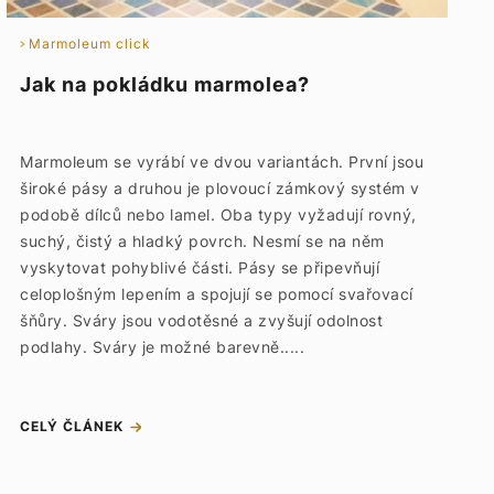
Marmoleum click
Jak na pokládku marmolea?
Marmoleum se vyrábí ve dvou variantách. První jsou
široké pásy a druhou je plovoucí zámkový systém v
podobě dílců nebo lamel. Oba typy vyžadují rovný,
suchý, čistý a hladký povrch. Nesmí se na něm
vyskytovat pohyblivé části. Pásy se připevňují
celoplošným lepením a spojují se pomocí svařovací
šňůry. Sváry jsou vodotěsné a zvyšují odolnost
podlahy. Sváry je možné barevně.....
CELÝ ČLÁNEK