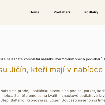
Home
Podlaháři
Podlahy
 Níže naleznete kompletní nabídku
marmoleum všech podlahářů z 
su Jičín, kteří mají v nabíd
Nabízíme prodej i pokládku plovoucích podlah, parket, kor
linolea. Zaměřujeme se na kvalitní značkové podlahové kry
Step, Balterio, Kronoswiss, Egger. Součástí našeho sortim
také značky Parador, Kronotex, Haro, Steirer,Tilo, Thermofix