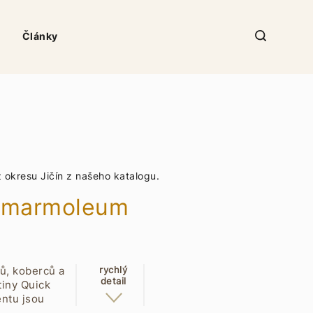
Články
okresu Jičín z našeho katalogu.
ce marmoleum
ků, koberců a
rychlý
detail
tiny Quick
entu jsou
, Objectflor,