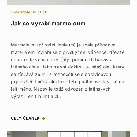
Marmoleum click
Jak se vyrábí marmoleum
Marmoleum (přírodní linoleum) je zcela přírodním
materiálem. Vyrábí se z pryskyřice, vápence, dřevité
nebo korkové moučky, juty, přírodních barviv a
lněného oleje. Jeho hlavní složkou je lněný olej, který
se získává ze lnu a rozpouští se s borovicovou
pryskyřicí. Lněný olej také této podlahové krytině dal
její jméno. Název je totiž odvozen z latinských
výrazů len (linum) a ol..
CELÝ ČLÁNEK