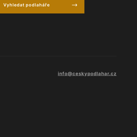
Vyhledat podlaháře
info@ceskypodlahar.cz