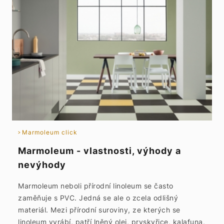
Marmoleum click
Marmoleum - vlastnosti, výhody a
nevýhody
Marmoleum neboli přírodní linoleum se často
zaměňuje s PVC. Jedná se ale o zcela odlišný
materiál. Mezi přírodní suroviny, ze kterých se
linoleum vyrábí, patří lněný olej, pryskyřice, kalafuna,