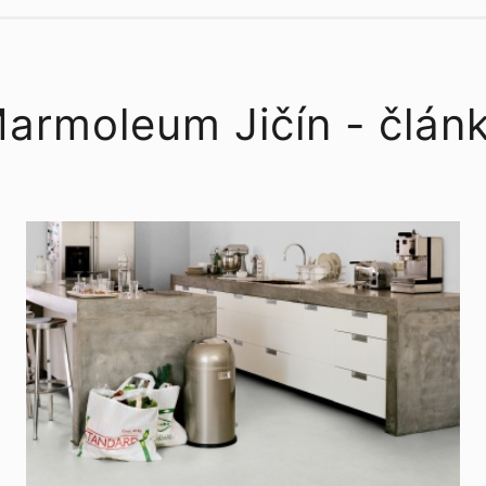
Expona a další.
armoleum Jičín - člán