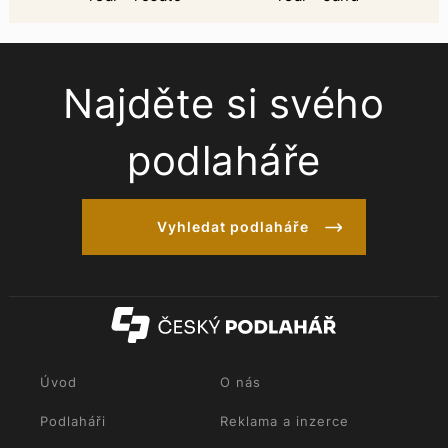
Najděte si svého
podlaháře
Vyhledat podlaháře
Úvod
O nás
Podlaháři
Reklama a inzerce