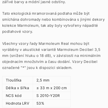
zářivé barvy a módní jasné odstíny.
Tato ekologická mramorovaná podlaha může být
smíchána dohromady nebo kombinována s jinými dekory
kolekce Marmoleum, tak aby byly vytvořeny nápadité
podlahové vzory.
Všechny vzory řady Marmoleum Real mohou být
vyráběny v akustické variantě Marmoleum Decibel 3,5
mm (snížení hluku o 18 dB), v závislosti na minimálním
objednacím množstvím a času dodání. Vzory Decibel
označené "*" jsou k dispozici skladem.
Tloušťka
2,5 mm
Délka x šířka
≤ 33 m x 200 cm
NCS kód
S 2010-Y20R
Hodnota LRV
53%