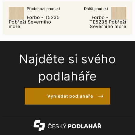
Předchozí produkt
Další produkt
Forbo - T5235
Forbo -
Pobřeží Severního
TE5235 Pobřeží
moře
Severního moře
Najděte si svého
podlaháře
Vyhledat podlaháře