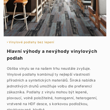
Vinylové podlahy bez lepení
Hlavní výhody a nevýhody vinylových
podlah
Obliba vinylu se na našem trhu neustále zvyšuje.
Vinylové podlahy kombinují ty nejlepší vlastnosti
přírodních a syntetických materiálů. Široká nabídka
jednotlivých druhů umožňuje volbu dle preferencí
zákazníka. Podlahy z vinylu mohou být lepené,
plovoucí, volně položitelné, homogenní, heterogenní,
vrstvené na HDF desce, s korkovou podložkou,
strukturované, hladké,.....