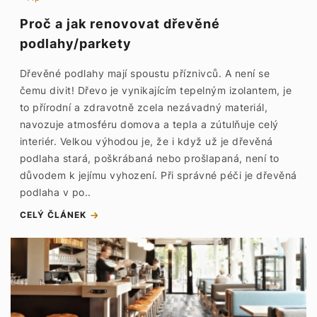
Proč a jak renovovat dřevěné
podlahy/parkety
Dřevěné podlahy mají spoustu příznivců. A není se
čemu divit! Dřevo je vynikajícím tepelným izolantem, je
to přírodní a zdravotně zcela nezávadný materiál,
navozuje atmosféru domova a tepla a zútulňuje celý
interiér. Velkou výhodou je, že i když už je dřevěná
podlaha stará, poškrábaná nebo prošlapaná, není to
důvodem k jejímu vyhození. Při správné péči je dřevěná
podlaha v po..
CELÝ ČLÁNEK