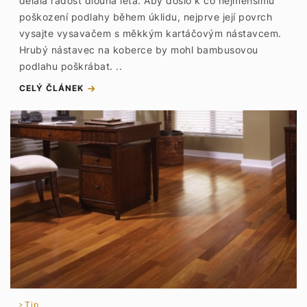
dělala radost dlouhá léta. Aby došlo k co nejmenšímu
poškození podlahy během úklidu, nejprve její povrch
vysajte vysavačem s měkkým kartáčovým nástavcem.
Hrubý nástavec na koberce by mohl bambusovou
podlahu poškrábat. ..
CELÝ ČLÁNEK
Tip