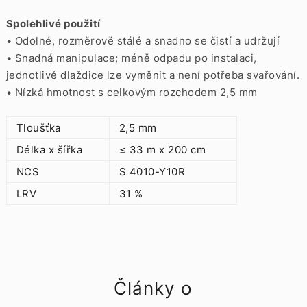
Spolehlivé použití
• Odolné, rozměrově stálé a snadno se čistí a udržují
• Snadná manipulace;
méně odpadu po instalaci,
jednotlivé dlaždice lze vyměnit a není potřeba svařování.
• Nízká hmotnost s celkovým rozchodem 2,5 mm
Tloušťka
2,5 mm
Délka x šířka
≤ 33 m x 200 cm
NCS
S 4010-Y10R
LRV
31 %
Články o