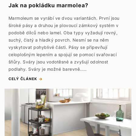
Jak na pokládku marmolea?
Marmoleum se vyrábí ve dvou variantách. První jsou
široké pásy a druhou je plovoucí zámkový systém v
podobě dílců nebo lamel. Oba typy vyžadují rovný,
suchý, čistý a hladký povrch. Nesmí se na něm
vyskytovat pohyblivé části. Pásy se připevňují
celoplošným lepením a spojují se pomocí svařovací
šňůry. Sváry jsou vodotěsné a zvyšují odolnost
podlahy. Sváry je možné barevně.....
CELÝ ČLÁNEK