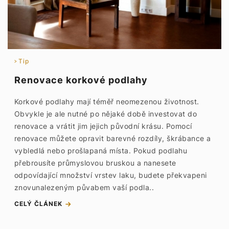
Tip
Renovace korkové podlahy
Korkové podlahy mají téměř neomezenou životnost.
Obvykle je ale nutné po nějaké době investovat do
renovace a vrátit jim jejich původní krásu. Pomocí
renovace můžete opravit barevné rozdíly, škrábance a
vybledlá nebo prošlapaná místa. Pokud podlahu
přebrousíte průmyslovou bruskou a nanesete
odpovídající množství vrstev laku, budete překvapeni
znovunalezeným půvabem vaší podla..
CELÝ ČLÁNEK