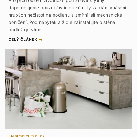
Pro prodloužení životnosti podlahové krytiny
doporučujeme použití čistících zón. Ty zabrání vnášení
hrubých nečistot na podlahu a zmírní její mechanické
poničení. Pod nábytek a židle nainstalujte plstěné
podložky, vhod..
CELÝ ČLÁNEK
Marmoleum click