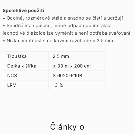
Spolehlivé použití
• Odolné, rozměrově stálé a snadno se čistí a udržují
• Snadná manipulace;
méně odpadu po instalaci,
jednotlivé dlaždice lze vyměnit a není potřeba svařování.
• Nízká hmotnost s celkovým rozchodem 2,5 mm
Tloušťka
2,5 mm
Délka x šířka
≤ 33 m x 200 cm
NCS
S 6020-R10B
LRV
13 %
Články o