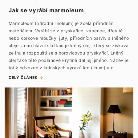
Jak se vyrábí marmoleum
Marmoleum (přírodní linoleum) je zcela přírodním
materiálem. Vyrábí se z pryskyřice, vápence, dřevité
nebo korkové moučky, juty, přírodních barviv a lněného
oleje. Jeho hlavní složkou je lněný olej, který se získává
ze lnu a rozpouští se s borovicovou pryskyřicí. Lněný
olej také této podlahové krytině dal její jméno. Název je
totiž odvozen z latinských výrazů len (linum) a ol..
CELÝ ČLÁNEK