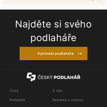
Najděte si svého
podlaháře
Vyhledat podlaháře
Úvod
O nás
Podlaháři
Reklama a inzerce