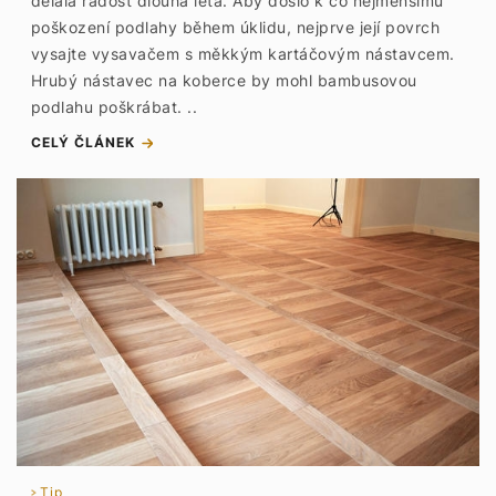
dělala radost dlouhá léta. Aby došlo k co nejmenšímu
poškození podlahy během úklidu, nejprve její povrch
vysajte vysavačem s měkkým kartáčovým nástavcem.
Hrubý nástavec na koberce by mohl bambusovou
podlahu poškrábat. ..
CELÝ ČLÁNEK
Tip