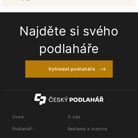
Najděte si svého
podlaháře
Vyhledat podlaháře
Úvod
O nás
Podlaháři
Reklama a inzerce