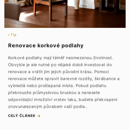
Tip
Renovace korkové podlahy
Korkové podlahy mají téměř neomezenou životnost.
Obvykle je ale nutné po nějaké době investovat do
renovace a vrátit jim jejich původní krásu. Pomocí
renovace můžete opravit barevné rozdíly, škrábance a
vybledlá nebo prošlapaná místa. Pokud podlahu
přebrousíte průmyslovou bruskou a nanesete
odpovídající množství vrstev laku, budete překvapeni
znovunalezeným půvabem vaší podla..
CELÝ ČLÁNEK