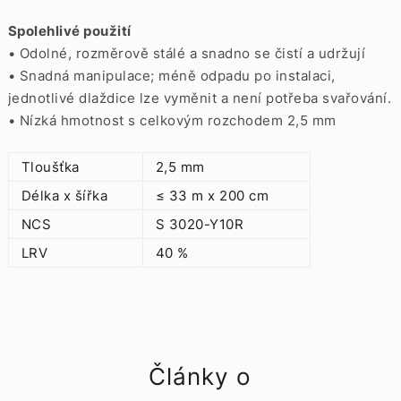
Spolehlivé použití
• Odolné, rozměrově stálé a snadno se čistí a udržují
• Snadná manipulace;
méně odpadu po instalaci,
jednotlivé dlaždice lze vyměnit a není potřeba svařování.
• Nízká hmotnost s celkovým rozchodem 2,5 mm
Tloušťka
2,5 mm
Délka x šířka
≤ 33 m x 200 cm
NCS
S 3020-Y10R
LRV
40 %
Články o