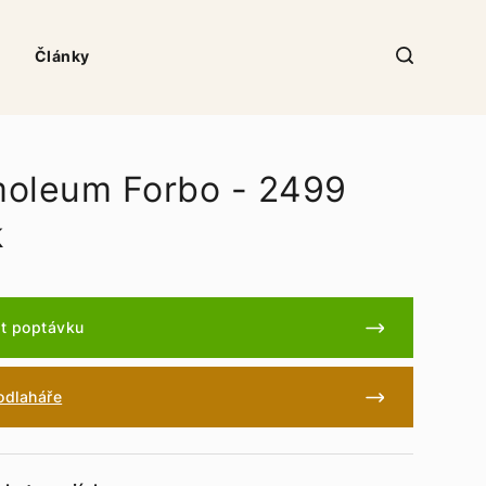
Články
oleum Forbo - 2499
k
t poptávku
podlaháře