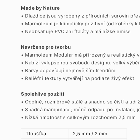
Made by Nature
• Dlaždice jsou vyrobeny z přírodních surovin pře
• Marmoleum je klimaticky pozitivní (od kolébky k
• Neobsahuje PVC ani ftaláty a má nízké emise
Navrženo pro tvorbu
• Marmoleum Modular má přirozený a realistický 
• Nabízí vylepšenou svobodu designu, velký výbě
• Barvy odpovídají nejnovějším trendům
• Reliéfní textury vytvářejí na podlaze živý efekt
Spolehlivé použití
• Odolné, rozměrově stálé a snadno se čistí a udrž
• Snadná manipulace;
méně odpadu po instalaci, j
• Nízká hmotnost s celkovým rozchodem 2,5 mm
Tloušťka
2,5 mm / 2 mm