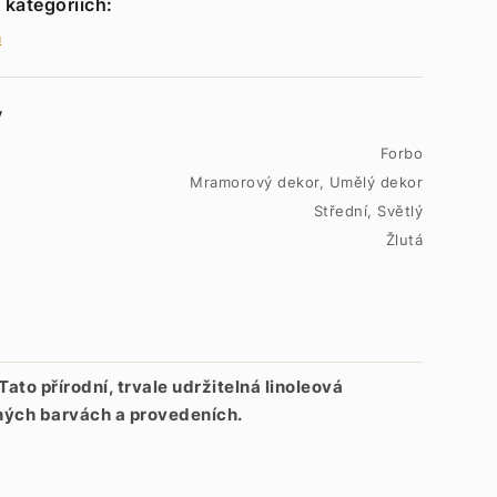
 kategoriích:
m
y
Forbo
Mramorový dekor, Umělý dekor
Střední, Světlý
Žlutá
Tato přírodní, trvale udržitelná linoleová
ných barvách a provedeních.