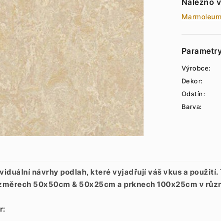
Nalezno v
Marmoleu
Parametr
Výrobce:
Dekor:
Odstín:
Barva:
uální návrhy podlah, které vyjadřují váš vkus a použití.
o rozměrech 50x50cm & 50x25cm a prknech 100x25cm v růz
r: