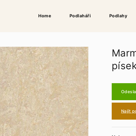
Home
Podlaháři
Podlahy
Marm
píse
Odesla
Najít 