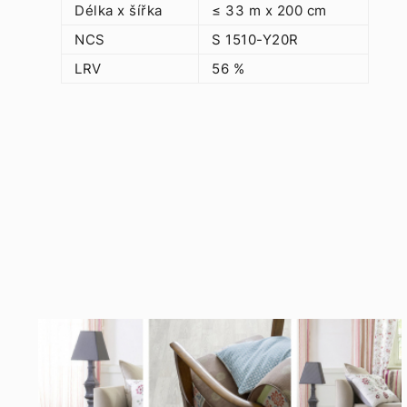
Délka x šířka
≤ 33 m x 200 cm
NCS
S 1510-Y20R
LRV
56 %