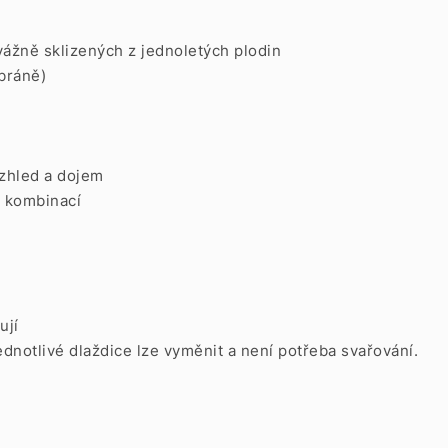
vážně sklizených z jednoletých plodin
 bráně)
vzhled a dojem
r kombinací
ují
ednotlivé dlaždice lze vyměnit a není potřeba svařování.