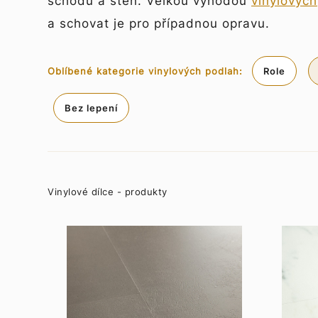
schodů a stěn. Velkou výhodou
vinylových
a schovat je pro případnou opravu.
Oblíbené kategorie vinylových podlah:
Role
Bez lepení
Vinylové dílce - produkty