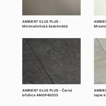
AMBIENT GLUE PLUS -
AMBIE
Minimalistická šedohnědá
Mramor
AMGP40141
AMGP4
AMBIENT GLUE PLUS - Černá
AMBIEN
břidlice AMGP40035
teple