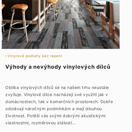
Vinylové podlahy bez lepení
Výhody a nevýhody vinylových dílců
Obliba vinylových dílců se na našem trhu neustále
zvyšuje. Vinylové dílce nacházejí své využití jak v
domácnostech, tak v komerčních prostorech. Dobře
odolávají náročným podmínkám a mají dlouhou
životnost. Potěší vás svými dobrými akustickými
vlastnostmi, rozměrovou stálostí...