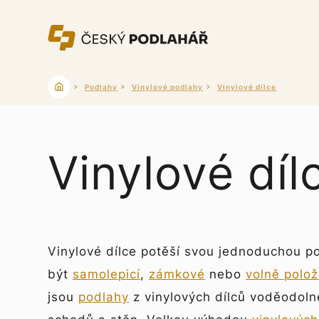
Podlahy
Vinylové podlahy
Vinylové dílce
Vinylové díl
Vinylové dílce potěší svou jednoduchou p
být
samolepicí
,
zámkové
nebo
volně polož
jsou
podlahy
z vinylových dílců
voděodolné,