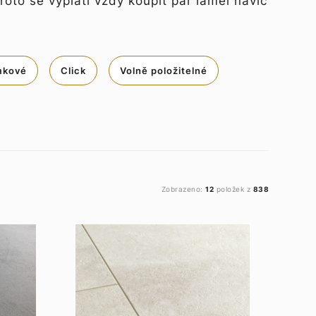
oto se vyplatí vždy koupit pár lamel navíc
mkové
Click
Volně položitelné
Zobrazeno:
12
položek z
838