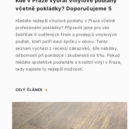
Kde v Praze vybrat vinylové podlahy
včetně pokládky? Doporučujeme 5
TOP podlahářů a prodejců vinylu
Hledáte nejlepší vinylové podlahy v Praze včetně
profesionální pokládky? Připravili jsme pro vás
žebříček 5 ověřených firem a prodejců vinylových
podlah, kteří patří mezi špičku v oboru. Tento
seznam vychází z recenzí zákazníků, šíře nabídky,
odbornosti při pokládce i zkušeností na trhu. Pokud
hledáte spolehlivé podlaháře a kvalitní vinyl v Praze,
tady najdete ty nejlepší možnosti.
CELÝ ČLÁNEK