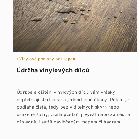
Vinylové podlahy bez lepení
Údržba vinylových dílců
Údržba a čištění vinylových dílců vám vrásky
nepřidělají. Jedná se o jednoduché úkony. Pokud je
podlaha čistá, tedy bez viditelných skvrn nebo
usazené špíny, zcela postačí ji vysát nebo zamést a
následně ji setřít navlhčeným mopem či hadrem.