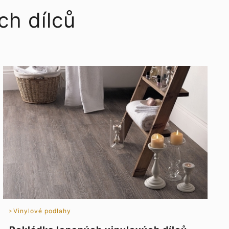
ch dílců
Vinylové podlahy