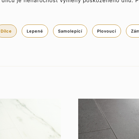
dílců je nenáročnost výměny poškozeného dílu. Pr
Dílce
Lepené
Samolepící
Plovoucí
Zá