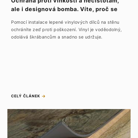
Ochrana proti vlhkosti a nečistotám,
ale i designová bomba. Víte, proč se
vinylové dílce lepí na stěnu?
Pomocí instalace lepené vinylových dílců na stěnu
ochráníte zeď proti poškození. Vinyl je voděodolný,
odolává škrábancům a snadno se udržuje.
CELÝ ČLÁNEK