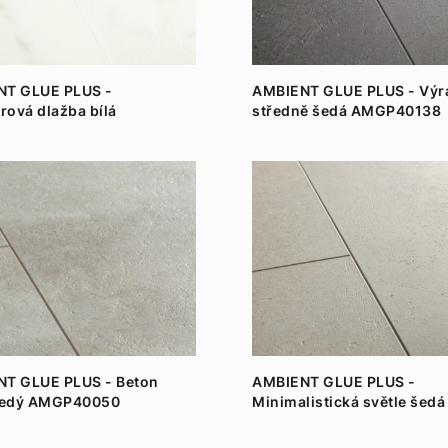
NT GLUE PLUS -
AMBIENT GLUE PLUS - Výr
ová dlažba bílá
středně šedá AMGP40138
0136
T GLUE PLUS - Beton
AMBIENT GLUE PLUS -
 šedý AMGP40050
Minimalistická světle šedá
AMGP40139