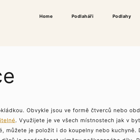
Home
Podlaháři
Podlahy
ce
okládkou. Obvykle jsou ve formě čtverců nebo ob
itelné
. Využijete je ve všech místnostech jak v by
 můžete je položit i do koupelny nebo kuchyně. Dí