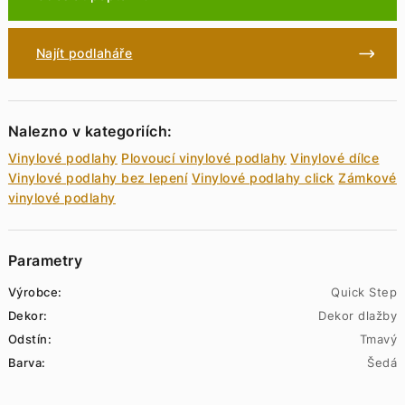
Najít podlaháře
Nalezno v kategoriích:
Vinylové podlahy
Plovoucí vinylové podlahy
Vinylové dílce
Vinylové podlahy bez lepení
Vinylové podlahy click
Zámkové
vinylové podlahy
Parametry
Výrobce:
Quick Step
Dekor:
Dekor dlažby
Odstín:
Tmavý
Barva:
Šedá