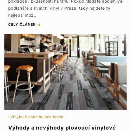
pokládce i zkušeností na trhu. Pokud hledáte spolehlivé
podlaháře a kvalitní vinyl v Praze, tady najdete ty
nejlepší mož..
CELÝ ČLÁNEK
Vinylové podlahy bez lepení
Výhody a nevýhody plovoucí vinylové