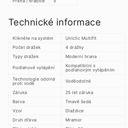
Prkna / krabice
5
Technické informace
Klikněte na systém
Uniclic Multifit
Počet drážek
4 drážky
Typy drážek
Moderní hrana
Kompatibilní s
Podlahové vytápění
podlahovým vytápěním
Technologie odolná
Voděodolné
proti vodě
Záruka
25 let záruka
Barva
Tmavě šedá
Vzor
Dlaždice
Druh dřeva
Mramor