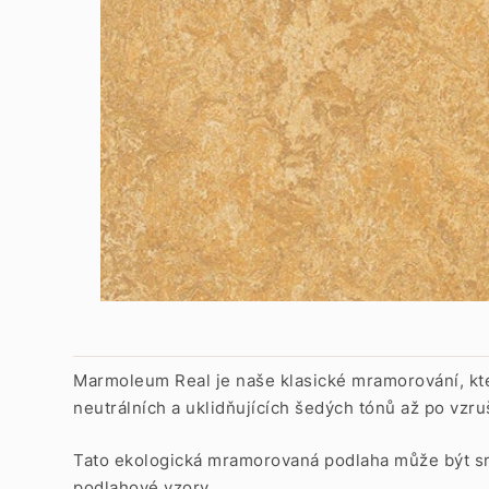
Marmoleum Real je naše klasické mramorování, kte
neutrálních a uklidňujících šedých tónů až po vzruš
Tato ekologická mramorovaná podlaha může být s
podlahové vzory.