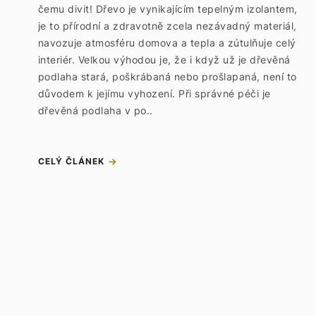
čemu divit! Dřevo je vynikajícím tepelným izolantem,
je to přírodní a zdravotně zcela nezávadný materiál,
navozuje atmosféru domova a tepla a zútulňuje celý
interiér. Velkou výhodou je, že i když už je dřevěná
podlaha stará, poškrábaná nebo prošlapaná, není to
důvodem k jejímu vyhození. Při správné péči je
dřevěná podlaha v po..
CELÝ ČLÁNEK