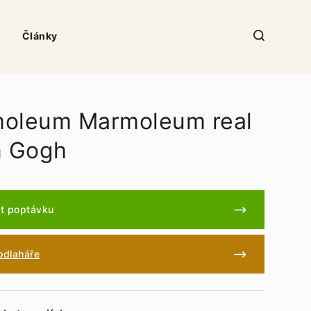
Články
oleum Marmoleum real
n Gogh
t poptávku
podlaháře