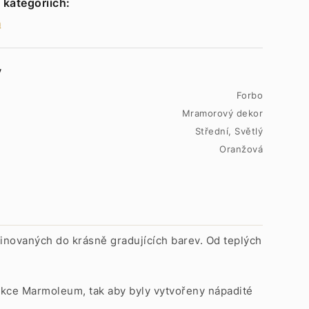
 kategoriích:
m
y
Forbo
Mramorový dekor
Střední, Světlý
Oranžová
inovaných do krásně gradujících barev. Od teplých
kce Marmoleum, tak aby byly vytvořeny nápadité