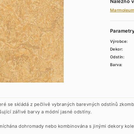
Nalezno v
Marmoleu
Parametr
Výrobce:
Dekor:
Odstín:
Barva:
ré se skládá z pečlivě vybraných barevných odstínů zkomb
ující zářivé barvy a módní jasné odstíny.
míchána dohromady nebo kombinována s jinými dekory kole