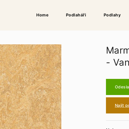
Home
Podlaháři
Podlahy
Marm
- Va
Odesla
Najít 