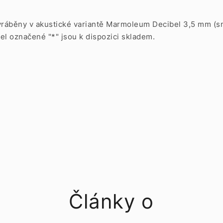
běny v akustické variantě Marmoleum Decibel 3,5 mm (sníž
l označené "*" jsou k dispozici skladem.
Články o