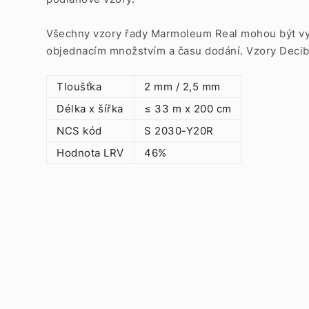
Všechny vzory řady Marmoleum Real mohou být vyrá
objednacím množstvím a času dodání. Vzory Decibe
Tloušťka
2 mm / 2,5 mm
Délka x šířka
≤ 33 m x 200 cm
NCS kód
S 2030-Y20R
Hodnota LRV
46%