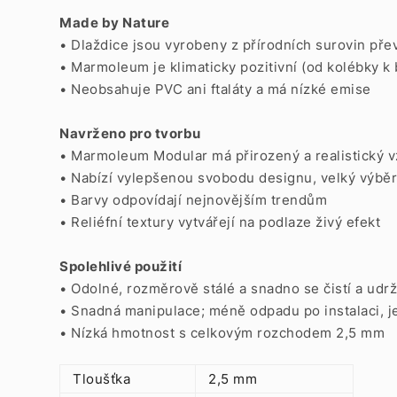
Made by Nature
• Dlaždice jsou vyrobeny z přírodních surovin pře
• Marmoleum je klimaticky pozitivní (od kolébky k
• Neobsahuje PVC ani ftaláty a má nízké emise
Navrženo pro tvorbu
• Marmoleum Modular má přirozený a realistický 
• Nabízí vylepšenou svobodu designu, velký výbě
• Barvy odpovídají nejnovějším trendům
• Reliéfní textury vytvářejí na podlaze živý efekt
Spolehlivé použití
• Odolné, rozměrově stálé a snadno se čistí a udrž
• Snadná manipulace;
méně odpadu po instalaci, j
• Nízká hmotnost s celkovým rozchodem 2,5 mm
Tloušťka
2,5 mm