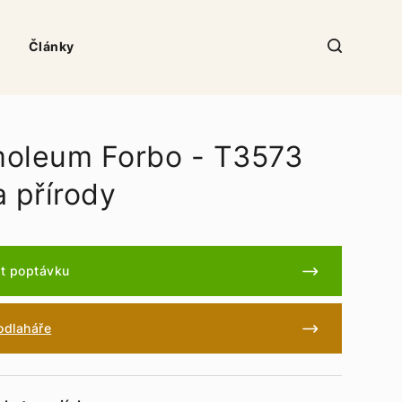
Články
oleum Forbo - T3573
a přírody
t poptávku
podlaháře