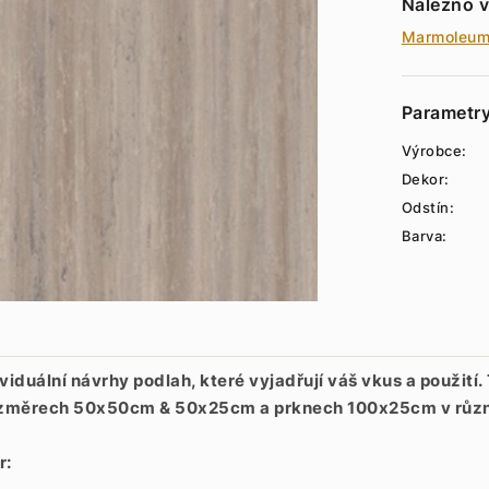
Nalezno v
Marmoleu
Parametr
Výrobce:
Dekor:
Odstín:
Barva:
uální návrhy podlah, které vyjadřují váš vkus a použití.
o rozměrech 50x50cm & 50x25cm a prknech 100x25cm v růz
r: