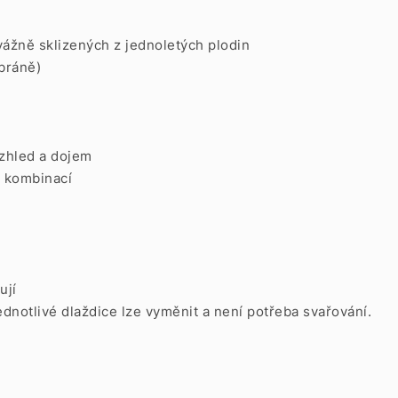
vážně sklizených z jednoletých plodin
 bráně)
vzhled a dojem
r kombinací
ují
ednotlivé dlaždice lze vyměnit a není potřeba svařování.