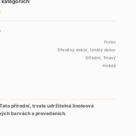
 kategoriích:
m
y
Forbo
Dřevěný dekor, Umělý dekor
Střední, Tmavý
Hnědá
Tato přírodní, trvale udržitelná linoleová
ných barvách a provedeních.