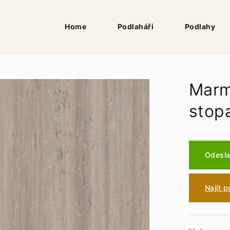
Home
Podlaháři
Podlahy
Marm
stop
Odesla
Najít 