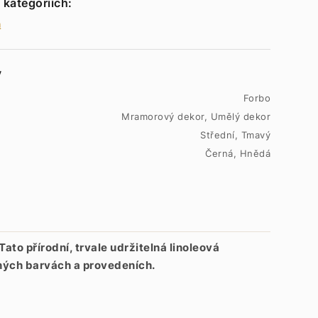
 kategoriích:
m
y
Forbo
Mramorový dekor, Umělý dekor
Střední, Tmavý
Černá, Hnědá
Tato přírodní, trvale udržitelná linoleová
ných barvách a provedeních.