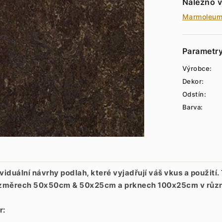
Nalezno v
Marmoleu
Parametr
Výrobce:
Dekor:
Odstín:
Barva:
uální návrhy podlah, které vyjadřují váš vkus a použití.
o rozměrech 50x50cm & 50x25cm a prknech 100x25cm v růz
r: