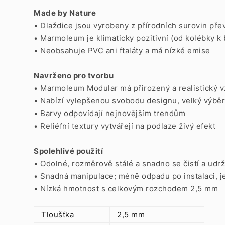
Made by Nature
• Dlaždice jsou vyrobeny z přírodních surovin pře
• Marmoleum je klimaticky pozitivní (od kolébky k
• Neobsahuje PVC ani ftaláty a má nízké emise
Navrženo pro tvorbu
• Marmoleum Modular má přirozený a realistický 
• Nabízí vylepšenou svobodu designu, velký výbě
• Barvy odpovídají nejnovějším trendům
• Reliéfní textury vytvářejí na podlaze živý efekt
Spolehlivé použití
• Odolné, rozměrově stálé a snadno se čistí a udrž
• Snadná manipulace;
méně odpadu po instalaci, j
• Nízká hmotnost s celkovým rozchodem 2,5 mm
Tloušťka
2,5 mm