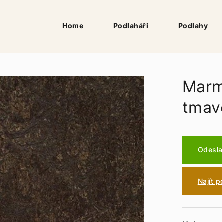
Home
Podlaháři
Podlahy
Marm
tmav
Odesla
Najít 