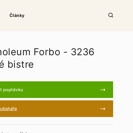
Články
oleum Forbo - 3236
é bistre
t poptávku
podlaháře