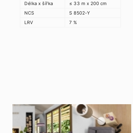
Délka x šířka
≤ 33 m x 200 cm
NCS
S 8502-Y
LRV
7 %