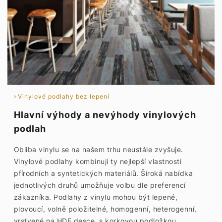
Vinylové podlahy bez lepení
Hlavní výhody a nevýhody vinylových
podlah
Obliba vinylu se na našem trhu neustále zvyšuje.
Vinylové podlahy kombinují ty nejlepší vlastnosti
přírodních a syntetických materiálů. Široká nabídka
jednotlivých druhů umožňuje volbu dle preferencí
zákazníka. Podlahy z vinylu mohou být lepené,
plovoucí, volně položitelné, homogenní, heterogenní,
vrstvené na HDF desce, s korkovou podložkou,