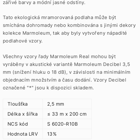
zářivé barvy a módní jasné odstíny.
Tato ekologická mramorovaná podlaha může být
smíchána dohromady nebo kombinována s jinými dekory
kolekce Marmoleum, tak aby byly vytvořeny nápadité
podlahové vzory.
Všechny vzory řady Marmoleum Real mohou být
vyráběny v akustické variantě Marmoleum Decibel 3,5
mm (snížení hluku o 18 dB), v závislosti na minimálním
objednacím množstvím a času dodání. Vzory Decibel
označené "*" jsou k dispozici skladem.
Tloušťka
2,5 mm
Délka x šířka
≤ 33 m x 200 cm
NCS kód
S 6020-R10B
Hodnota LRV
13%