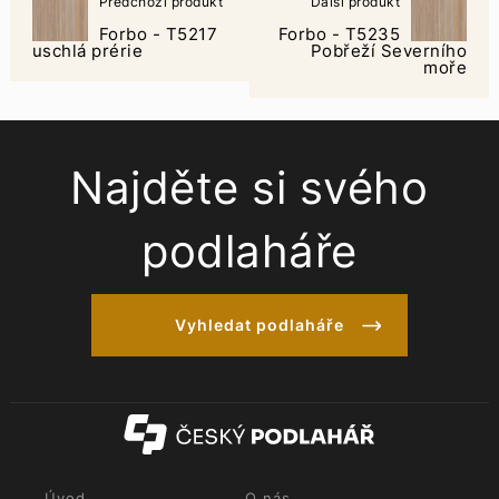
Předchozí produkt
Další produkt
Forbo - T5217
Forbo - T5235
uschlá prérie
Pobřeží Severního
moře
Najděte si svého
podlaháře
Vyhledat podlaháře
Úvod
O nás