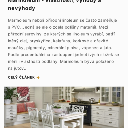
Marmoleum - vlastnosti, výhody a
nevýhody
Marmoleum neboli přírodní linoleum se často zaměňuje
s PVC. Jedná se ale o zcela odlišný materiál. Mezi
přírodní suroviny, ze kterých se linoleum vyrábí, patří
lněný olej, pryskyřice, kalafuna, korkové a dřevité
moučky, pigmenty, minerální plniva, vápenec a juta.
Podle procentuálního zastoupení jednotlivých složek se
mění i vlastnosti podlahy. Marmoleum bývá položeno
na jutov..
CELÝ ČLÁNEK