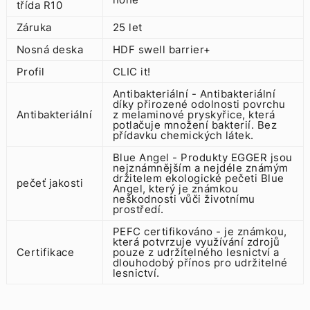
třída R10
Záruka
25 let
Nosná deska
HDF swell barrier+
Profil
CLIC it!
Antibakteriální - Antibakteriální
díky přirozené odolnosti povrchu
Antibakteriální
z melaminové pryskyřice, která
potlačuje množení bakterií. Bez
přídavku chemických látek.
Blue Angel - Produkty EGGER jsou
nejznámnějším a nejdéle známým
držitelem ekologické pečeti Blue
pečeť jakosti
Angel, který je známkou
neškodnosti vůči životnímu
prostředí.
PEFC certifikováno - je známkou,
která potvrzuje využívání zdrojů
Certifikace
pouze z udržitelného lesnictví a
dlouhodobý přínos pro udržitelné
lesnictví.