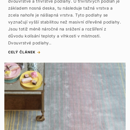
dvouvrstvé a třívrstvé podlahy. U třívrstvých podlah je
základem nosná deska, tu následuje tažná vrstva a
zcela nahoře je nášlapná vrstva. Tyto podlahy se
vyznačují vyšší stabilitou než masivní dřevěné podlahy.
Jsou totiž méně náročné na srážení a rozšíření z
důvodu kolísání teploty a vlhkosti v místnosti.
Dvouvrstvé podlahy..
CELÝ ČLÁNEK