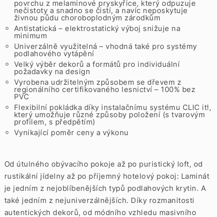
povrchu z melaminové pryskyřice, který odpuzuje
nečistoty a snadno se čistí, a navíc neposkytuje
živnou půdu choroboplodným zárodkům
Antistatická – elektrostatický výboj snižuje na
minimum
Univerzálně využitelná – vhodná také pro systémy
podlahového vytápění
Velký výběr dekorů a formátů pro individuální
požadavky na design
Vyrobena udržitelným způsobem se dřevem z
regionálního certifikovaného lesnictví – 100% bez
PVC
Flexibilní pokládka díky instalačnímu systému CLIC it!,
který umožňuje různé způsoby položení (s tvarovým
profilem, s předpětím)
Vynikající poměr ceny a výkonu
Od útulného obývacího pokoje až po puristický loft, od
rustikální jídelny až po příjemný hotelový pokoj: Laminát
je jedním z nejoblíbenějších typů podlahových krytin. A
také jedním z nejuniverzálnějších. Díky rozmanitosti
autentických dekorů, od módního vzhledu masivního