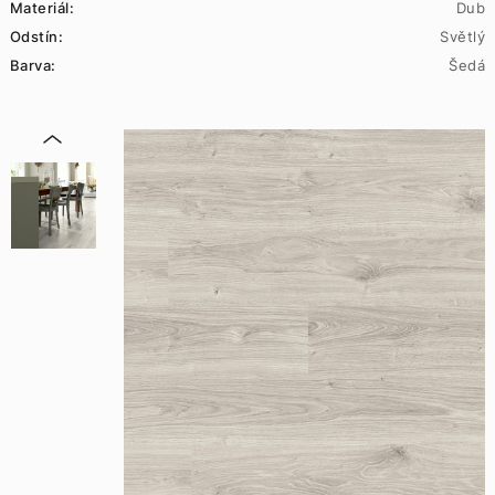
Materiál:
Dub
Odstín:
Světlý
Barva:
Šedá