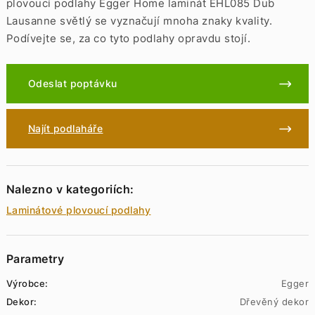
plovoucí podlahy Egger Home laminát EHL085 Dub
Lausanne světlý se vyznačují mnoha znaky kvality.
Podívejte se, za co tyto podlahy opravdu stojí.
Odeslat poptávku
Najít podlaháře
Nalezno v kategoriích:
Laminátové plovoucí podlahy
Parametry
Výrobce:
Egger
Dekor:
Dřevěný dekor