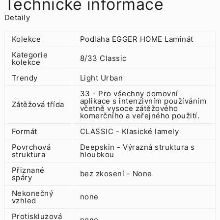
Technické informace
Detaily
Kolekce
Podlaha EGGER HOME Laminát
Kategorie
8/33 Classic
kolekce
Trendy
Light Urban
33 - Pro všechny domovní
aplikace s intenzivním používáním
Zátěžová třída
včetně vysoce zátěžového
komerčního a veřejného použití.
Formát
CLASSIC - Klasické lamely
Povrchová
Deepskin - Výrazná struktura s
struktura
hloubkou
Přiznané
bez zkosení - None
spáry
Nekonečný
none
vzhled
Protiskluzová
none