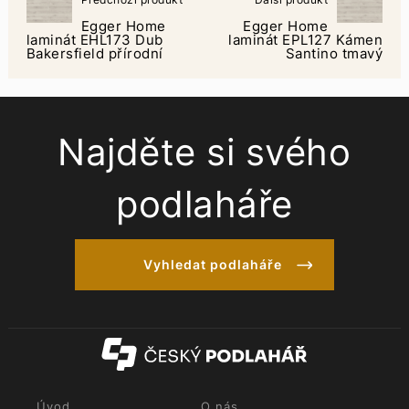
Egger Home
Egger Home
laminát EHL173 Dub
laminát EPL127 Kámen
Bakersfield přírodní
Santino tmavý
Najděte si svého
podlaháře
Vyhledat podlaháře
Úvod
O nás