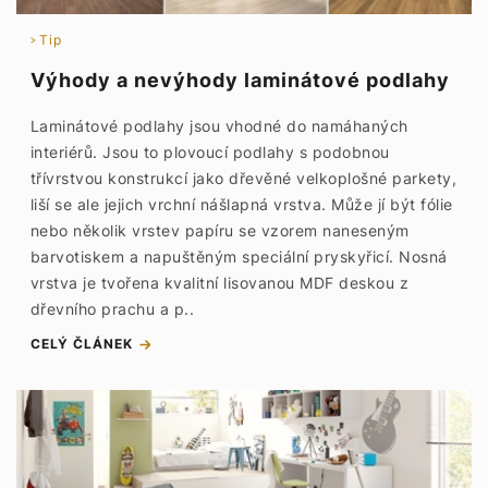
Tip
Výhody a nevýhody laminátové podlahy
Laminátové podlahy jsou vhodné do namáhaných
interiérů. Jsou to plovoucí podlahy s podobnou
třívrstvou konstrukcí jako dřevěné velkoplošné parkety,
liší se ale jejich vrchní nášlapná vrstva. Může jí být fólie
nebo několik vrstev papíru se vzorem naneseným
barvotiskem a napuštěným speciální pryskyřicí. Nosná
vrstva je tvořena kvalitní lisovanou MDF deskou z
dřevního prachu a p..
CELÝ ČLÁNEK