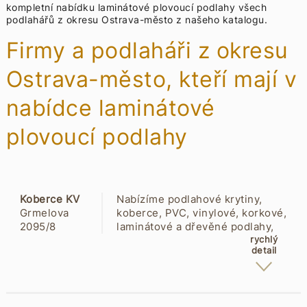
kompletní nabídku
laminátové plovoucí podlahy všech
podlahářů z okresu Ostrava-město z našeho katalogu.
Firmy a podlaháři z okresu
Ostrava-město, kteří mají v
nabídce laminátové
plovoucí podlahy
Koberce KV
Nabízíme podlahové krytiny,
Grmelova
koberce, PVC, vinylové, korkové,
2095/8
laminátové a dřevěné podlahy,
70900
kusové koberce a příslušenství.
rychlý
detail
Mariánské
Poradíme, vyměříme, obšijeme,
Hory
dovezeme, položíme.