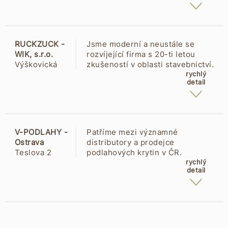
vinylové podlahy, celoskleněné
dveře, skládací dveře. Nabízíme
dveře PORTA, VERTE, DRE,
ERKADO, INTENSO, VOSTER,
RUCKZUCK -
Jsme moderní a neustále se
INVADO, VASCO, CLASSEN,
WIK, s.r.o.
rozvíjející firma s 20-ti letou
AGMAR, MIKEA, WIKED.
Výškovická
zkušeností v oblasti stavebnictví.
3086/44
Patříme do řetězce jednoho z
rychlý
detail
70030 Zábřeh
největších prodejců podlah a
dveří na evropském trhu -
německé sítě prodejen Ruckzuck.
Naším cílem je nabídnout Vám
kvalitní zboží od renomovaných
V-PODLAHY -
Patříme mezi významné
výrobců za rozumnou cenu a
Ostrava
distributory a prodejce
profesionální poradenství. Montáž
Teslova 2
podlahových krytin v ČR.
všech našich produktů je
702 00
Produktovou řadu tvoří PVC
rychlý
samozřejmostí.
detail
Ostrava
podlahoviny, linolea, vinyly,
dřevěné parkety, koberce a další.
Nabízíme nejen výborné produkty
a doplňky, ale také specializovaná
zákaznická řešení a poradenství.