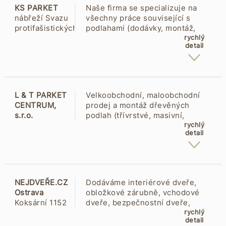
KS PARKET
Naše firma se specializuje na
nábřeží Svazu
všechny práce související s
protifašistických
podlahami (dodávky, montáž,
bojovníků
renovace). Dále provádíme
rychlý
detail
452/22
dodávky a montáže interiérových
70800 Poruba
i bezpečnostních dveří a zárubní
včetně kování. V naší vzorkové
prodejně, která se nachází na
ulici Svazu protifašistických
L & T PARKET
Velkoobchodní, maloobchodní
bojovníků v Ostravě Porubě,
CENTRUM,
prodej a montáž dřevěných
možnost seznámit se a
s.r.o.
podlah (třívrstvé, masivní,
prohlédnout si různé typy
Mostárenská
palubky), dýhovaných a
rychlý
podlahových krytin, dveří a
detail
68/47
laminátových podlah, koberců,
zárubní. Samozřejmostí je
70300
teras z exotických dřevin.
prohlídka a zaměření u zákazníka,
Vítkovice
Nabídka soklových lišt,
doporučení nejvhodnější varianty
speciálních profilů, nivelace, laků,
dle přání a možností zákazníka a
čističů.
následné vypracování cenové
NEJDVEŘE.CZ
Dodáváme interiérové dveře,
nabídky. Vše bezplatně a
Ostrava
obložkové zárubně, vchodové
nezávazně.
Koksární 1152
dveře, bezpečnostní dveře,
70200 Přívoz
obklad kovové zárubně, dveřní
rychlý
detail
kování, laminátové podlahy,