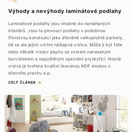
Tip
Výhody a nevýhody laminátové podlahy
Laminátové podlahy jsou vhodné do namáhaných
interiérů. Jsou to plovoucí podlahy s podobnou
třívrstvou konstrukcí jako dřevěné velkoplošné parkety,
liší se ale jejich vrchní nášlapná vrstva. Může jí být fólie
nebo několik vrstev papíru se vzorem naneseným
barvotiskem a napuštěným speciální pryskyřicí. Nosná
vrstva je tvořena kvalitní lisovanou MDF deskou z
dřevního prachu a p..
CELÝ ČLÁNEK