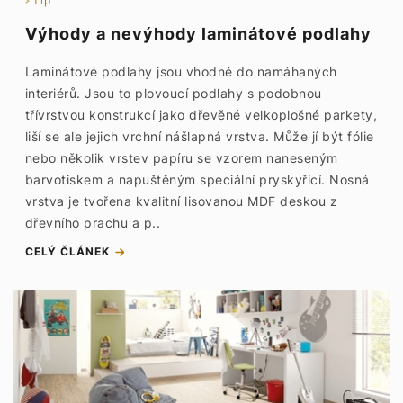
Tip
Výhody a nevýhody laminátové podlahy
Laminátové podlahy jsou vhodné do namáhaných
interiérů. Jsou to plovoucí podlahy s podobnou
třívrstvou konstrukcí jako dřevěné velkoplošné parkety,
liší se ale jejich vrchní nášlapná vrstva. Může jí být fólie
nebo několik vrstev papíru se vzorem naneseným
barvotiskem a napuštěným speciální pryskyřicí. Nosná
vrstva je tvořena kvalitní lisovanou MDF deskou z
dřevního prachu a p..
CELÝ ČLÁNEK