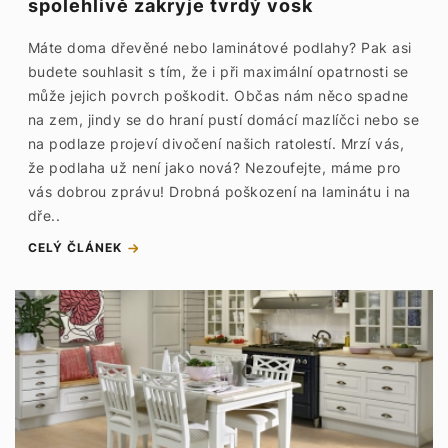
spolehlivě zakryje tvrdý vosk
Máte doma dřevěné nebo laminátové podlahy? Pak asi
budete souhlasit s tím, že i při maximální opatrnosti se
může jejich povrch poškodit. Občas nám něco spadne
na zem, jindy se do hraní pustí domácí mazlíčci nebo se
na podlaze projeví divočení našich ratolestí. Mrzí vás,
že podlaha už není jako nová? Nezoufejte, máme pro
vás dobrou zprávu! Drobná poškození na laminátu i na
dře..
CELÝ ČLÁNEK