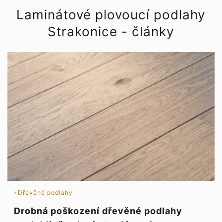
borovice, lepidla na dřevěné
podlahy, lišty, podložky. Prodejní
Laminátové plovoucí podlahy
centrum 500m2.
Strakonice - články
Dřevěné podlahy
Drobná poškození dřevěné podlahy