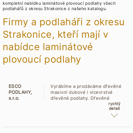
kompletní nabídku
laminátové plovoucí podlahy všech
podlahářů z okresu Strakonice z našeho katalogu.
Firmy a podlaháři z okresu
Strakonice, kteří mají v
nabídce laminátové
plovoucí podlahy
ESCO
Vyrábíme a prodáváme dřevěné
PODLAHY,
masivní dubové i vícevrstvé
s.r.o.
dřevěné podlahy. Dřevěné
Blatenská 267
podlahy upravujeme tvrdými
rychlý
detail
38731
voskovými oleji. Vyrábíme
Radomyšl
masivní dubové stoly na míru,
lavice, dřevěné dubové schody,
parkety, oleje, podlahy z