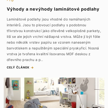
Tip
Výhody a nevýhody laminátové podlahy
Laminátové podlahy jsou vhodné do namáhaných
interiérů. Jsou to plovoucí podlahy s podobnou
třívrstvou konstrukcí jako dřevěné velkoplošné parkety,
liší se ale jejich vrchní nášlapná vrstva. Může jí být fólie
nebo několik vrstev papíru se vzorem naneseným
barvotiskem a napuštěným speciální pryskyřicí. Nosná
vrstva je tvořena kvalitní lisovanou MDF deskou z
dřevního prachu a p..
CELÝ ČLÁNEK