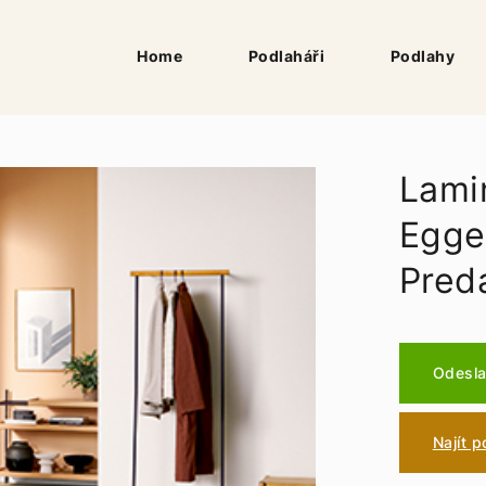
Home
Podlaháři
Podlahy
Lami
Egge
Pred
Odesla
Najít 