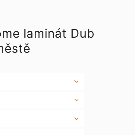
ome laminát Dub
městě