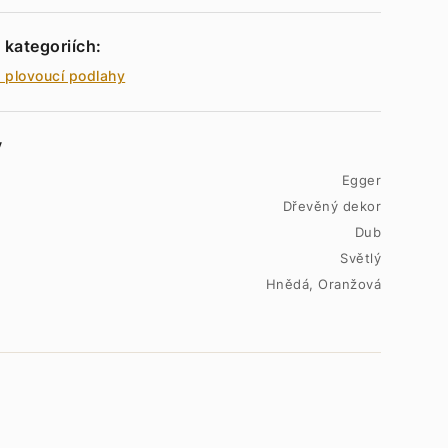
 kategoriích:
 plovoucí podlahy
y
Egger
Dřevěný dekor
Dub
Světlý
Hnědá, Oranžová