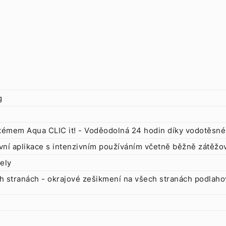
g
témem Aqua CLIC it! - Voděodolná 24 hodin díky vodotěsné
ní aplikace s intenzivním používáním včetně běžně zátěžo
ely
h stranách - okrajové zešikmení na všech stranách podlahov