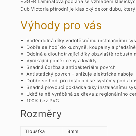
EGGER Laminátová podlaha se vzhledem klasických
Dub Victoria přírodní je klasický dekor dubu, kter
Výhody pro vás
Voděodolná díky vodotěsnému instalačnímu sys
Dobře se hodí do kuchyně, koupelny a předsín
Odolná a dlouhotrvající díky obzvláště robustn
Vynikající poměr ceny a kvality
Snadná údržba a antibakteriální povrch
Antistatický povrch – snižuje elektrické náboje
Dobře se hodí pro instalaci se systémy podlah
Snadná plovoucí pokládka díky instalačnímu sys
Udržitelně vyráběná ze dřeva z regionálního ce
100% bez PVC
Rozměry
Tloušťka
8mm