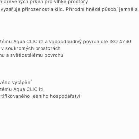
 dřevěných prken pro vlhké prostory
ý vyzařuje přirozenost a klid. Přírodní hnědá působí jemně 
tému Aqua CLIC it! a vodoodpudivý povrch dle ISO 4760
ě v soukromých prostorách
ímu a světlostálému povrchu
ového vytápění
tému Aqua CLIC it!
rtifikovaného lesního hospodářství