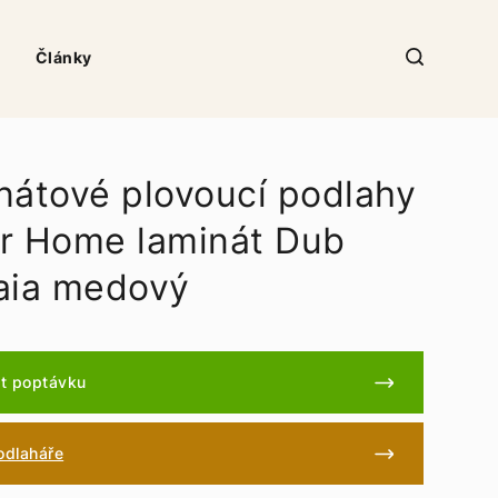
Články
nátové plovoucí podlahy
r Home laminát Dub
aia medový
t poptávku
podlaháře