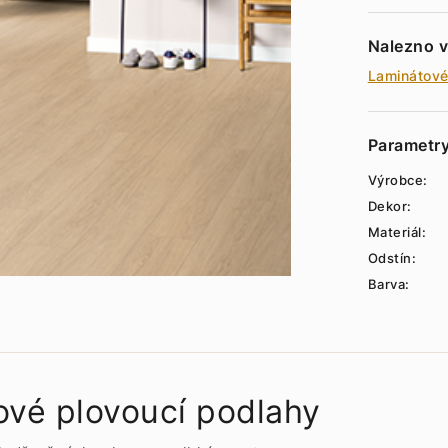
Nalezno v
Laminátové
Parametr
Výrobce:
Dekor:
Materiál:
Odstín:
Barva:
ové plovoucí podlahy