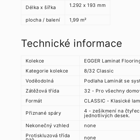
1.292 x 193 mm
Délka x šířka
plocha / balení
1,99 m²
Technické informace
Kolekce
EGGER Laminat Floorin
Kategorie kolekce
8/32 Classic
Voděodolná
Podlaha Laminát se sys
Zátěžová třída
32 - Pro všechny domov
Formát
CLASSIC - Klasické lam
4 - zešikmení na čtyřec
Přiznané spáry
jednotlivých desek.
Nekonečný vzhled
none
Protiskluzová třída
none