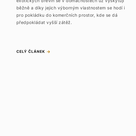
exotických dřevin se v domácnostech už vyskytují
běžně a díky jejich výborným vlastnostem se hodí i
pro pokládku do komerčních prostor, kde se dá
předpokládat vyšší zátěž.
CELÝ ČLÁNEK