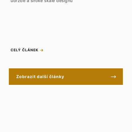
údržbě a široké škále designů
CELÝ ČLÁNEK
Zobrazit další články