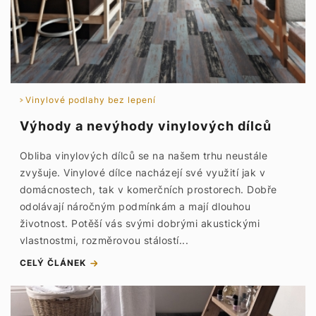
Vinylové podlahy bez lepení
Výhody a nevýhody vinylových dílců
Obliba vinylových dílců se na našem trhu neustále
zvyšuje. Vinylové dílce nacházejí své využití jak v
domácnostech, tak v komerčních prostorech. Dobře
odolávají náročným podmínkám a mají dlouhou
životnost. Potěší vás svými dobrými akustickými
vlastnostmi, rozměrovou stálostí...
CELÝ ČLÁNEK