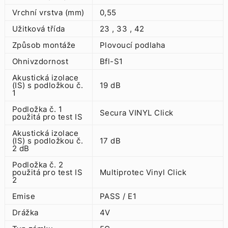
Vrchní vrstva (mm)
0,55
Užitková třída
23 , 33 , 42
Způsob montáže
Plovoucí podlaha
Ohnivzdornost
Bfl-S1
Akustická izolace
(IS) s podložkou č.
19 dB
1
Podložka č. 1
Secura VINYL Click
použitá pro test IS
Akustická izolace
(IS) s podložkou č.
17 dB
2 dB
Podložka č. 2
použitá pro test IS
Multiprotec Vinyl Click
2
Emise
PASS / E1
Drážka
4V