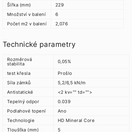
Šířka (mm)
229
Množství v balení
6
Počet m2 v balení
2,076
Technické parametry
Rozměrová
0,05%
stabilita
test křesla
Prošlo
Síla zámků
5,2/6,5 kN/m
Antistatické
<2 kv="" td="">
Tepelný odpor
0.039
Podlahové topení
Ano
Technologie
HD Mineral Core
Tloušťka (mm)
5