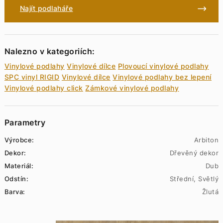
Najít podlaháře
Nalezno v kategoriích:
Vinylové podlahy
Vinylové dílce
Plovoucí vinylové podlahy
SPC vinyl RIGID
Vinylové dílce
Vinylové podlahy bez lepení
Vinylové podlahy click
Zámkové vinylové podlahy
Parametry
Výrobce:
Arbiton
Dekor:
Dřevěný dekor
Materiál:
Dub
Odstín:
Střední, Světlý
Barva:
Žlutá