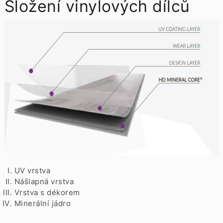
Složení vinylových dílců
UV vrstva
Nášlapná vrstva
Vrstva s dékorem
Minerální jádro