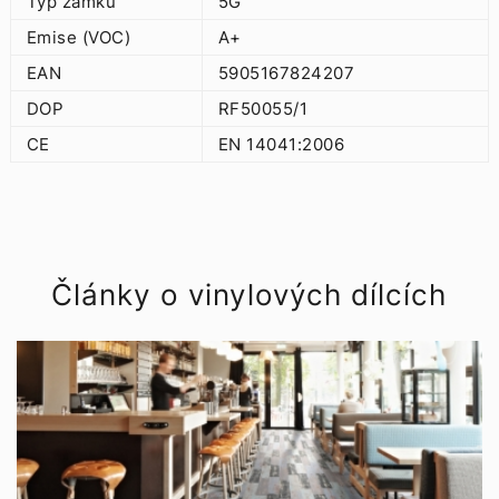
Typ zámku
5G
Emise (VOC)
A+
EAN
5905167824207
DOP
RF50055/1
CE
EN 14041:2006
Články o vinylových dílcích