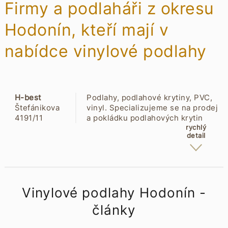
Firmy a podlaháři z okresu
Hodonín, kteří mají v
nabídce vinylové podlahy
H-best
Podlahy, podlahové krytiny, PVC,
Štefánikova
vinyl. Specializujeme se na prodej
4191/11
a pokládku podlahových krytin
69501
(vinylové, PVC, dřevěné a
rychlý
detail
Hodonín
laminátové podlahy, koberce a
doplňky) a montáž interiérových
dveří. Dodáváme interiérové a
vstupní dveře.
Vinylové podlahy Hodonín -
články