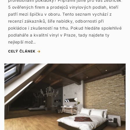
profesionální pokládky? Připravili jsme pro vás žebříček
5 ověřených firem a prodejců vinylových podlah, kteří
patří mezi špičku v oboru. Tento seznam vychází z
recenzí zákazníků, šíře nabídky, odbornosti při
pokládce i zkušeností na trhu. Pokud hledáte spolehlivé
podlaháře a kvalitní vinyl v Praze, tady najdete ty
nejlepší mož..
CELÝ ČLÁNEK