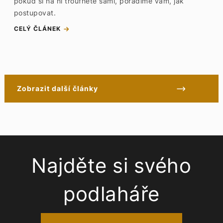
pokud si na ni troufnete sami, poradíme vám, jak
postupovat.
CELÝ ČLÁNEK
Zobrazit další články
Najděte si svého
podlaháře