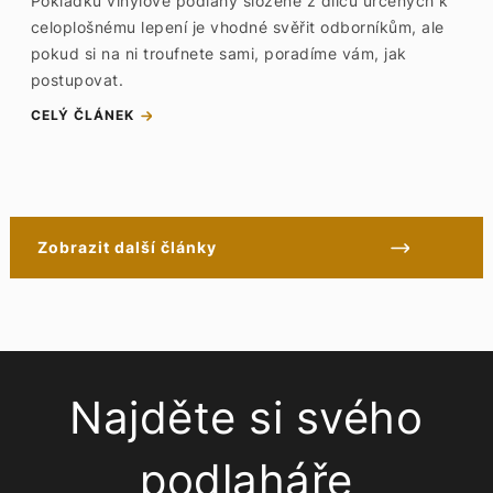
Pokládku vinylové podlahy složené z dílců určených k
celoplošnému lepení je vhodné svěřit odborníkům, ale
pokud si na ni troufnete sami, poradíme vám, jak
postupovat.
CELÝ ČLÁNEK
Zobrazit další články
Najděte si svého
podlaháře