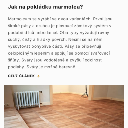
Jak na pokládku marmolea?
Marmoleum se vyrábí ve dvou variantách. První jsou
široké pásy a druhou je plovoucí zámkový systém v
podobě dílců nebo lamel. Oba typy vyžadují rovný,
suchý, čistý a hladký povrch. Nesmí se na něm
vyskytovat pohyblivé části. Pásy se připevňují
celoplošným lepením a spojují se pomocí svařovací
šňůry. Sváry jsou vodotěsné a zvyšují odolnost
podlahy. Sváry je možné barevně.....
CELÝ ČLÁNEK