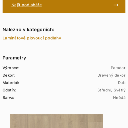
Najít podlaháře
Nalezno v kategoriích:
Laminátové plovoucí podlahy
Parametry
Výrobce:
Parador
Dekor:
Dřevěný dekor
Materiál:
Dub
Odstín:
Střední, Světlý
Barva:
Hnědá