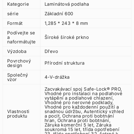
Kategorie
Laminátová podlaha
série
Základní 600
Formát
1,285 * 243 * 8 mm
Podívejte se
a
Široké široké prkno
naformátujte
Výzdoba
Dřevo
Povrchový
Přírodní struktura
design
Společný
4-V-drážka
vzor
Zacvakávací spoj Safe-Lock® PRO,
Vhodné pro instalaci na podlahové
vytápění a podlahové chlazení,
Vhodné pro nerovné podklady,
Vhodné pro každodenní použití a
Vlastnosti
snadnou údržbu, Autentický vzhled
produktu
a pocit, Ochrana proti bobtnání
hran, Ochrana proti bobtnání,
Záruka komerční 5 let, Záruka
soukromá 15 let, třída opotřebení
23, třída opotřebení 32, šetrné k