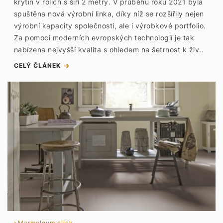
krytin v rolích s šíří 2 metry. V průběhu roku 2021 byla
spuštěna nová výrobní linka, díky níž se rozšířily nejen
výrobní kapacity společnosti, ale i výrobkové portfolio.
Za pomoci moderních evropských technologií je tak
nabízena nejvyšší kvalita s ohledem na šetrnost k živ..
CELÝ ČLÁNEK
Marmoleum click