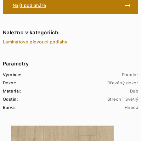
Najít podlaháře
Nalezno v kategoriích:
Laminátové plovoucí podlahy
Parametry
Výrobce:
Parador
Dekor:
Dřevěný dekor
Materiál:
Dub
Odstín:
Střední, Světlý
Barva:
Hnědá