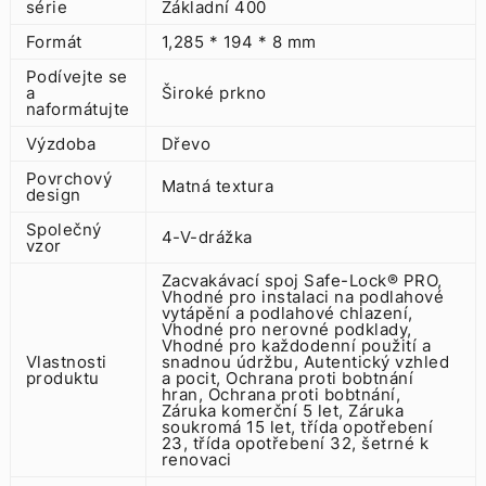
série
Základní 400
Formát
1,285 * 194 * 8 mm
Podívejte se
a
Široké prkno
naformátujte
Výzdoba
Dřevo
Povrchový
Matná textura
design
Společný
4-V-drážka
vzor
Zacvakávací spoj Safe-Lock® PRO,
Vhodné pro instalaci na podlahové
vytápění a podlahové chlazení,
Vhodné pro nerovné podklady,
Vhodné pro každodenní použití a
Vlastnosti
snadnou údržbu, Autentický vzhled
produktu
a pocit, Ochrana proti bobtnání
hran, Ochrana proti bobtnání,
Záruka komerční 5 let, Záruka
soukromá 15 let, třída opotřebení
23, třída opotřebení 32, šetrné k
renovaci