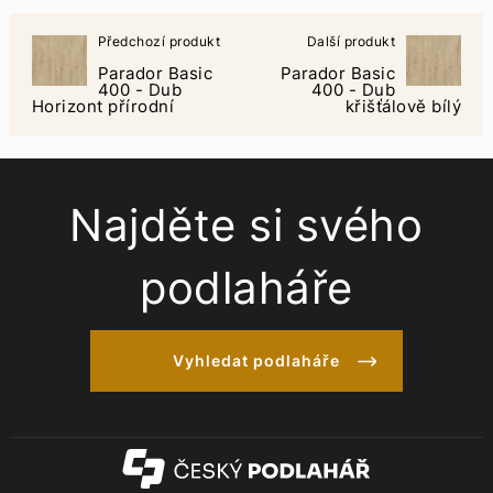
Předchozí produkt
Další produkt
Parador Basic
Parador Basic
400 - Dub
400 - Dub
Horizont přírodní
křišťálově bílý
Najděte si svého
podlaháře
Vyhledat podlaháře