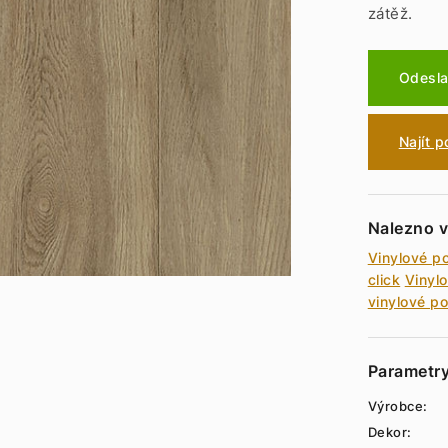
zátěž.
Odesla
Najít 
Nalezno v
Vinylové p
click
Vinyl
vinylové p
Parametr
Výrobce:
Dekor: