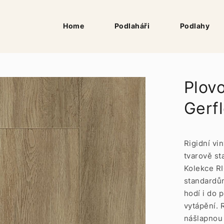
Home
Podlaháři
Podlahy
Plov
Gerf
Rigidní vi
tvarově st
Kolekce RI
standardů
hodí i do 
vytápění. 
nášlapnou 