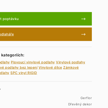
t poptávku
podlaháře
 kategoriích:
odlahy
Plovoucí vinylové podlahy
Vinylové podlahy
ové podlahy bez lepení
Vinylové dílce
Zámkové
odlahy
SPC vinyl RIGID
y
Gerflor
Dřevěný dekor