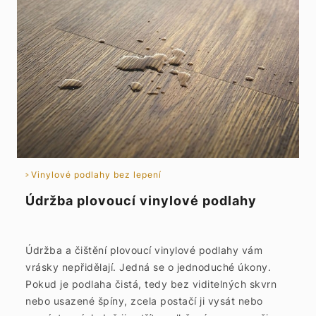
Vinylové podlahy bez lepení
Údržba plovoucí vinylové podlahy
Údržba a čištění plovoucí vinylové podlahy vám
vrásky nepřidělají. Jedná se o jednoduché úkony.
Pokud je podlaha čistá, tedy bez viditelných skvrn
nebo usazené špíny, zcela postačí ji vysát nebo