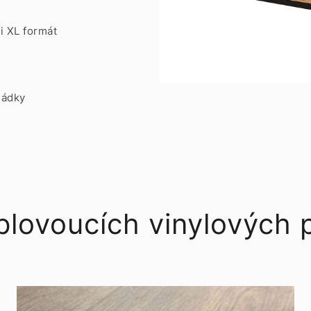
i XL formát
ládky
plovoucích vinylových