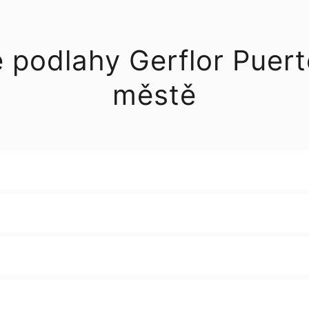
é podlahy Gerflor Pue
městě