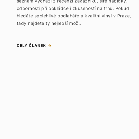
seznam vychází z recenzí zákazníků, šíře nabídky,
odbornosti při pokládce i zkušeností na trhu. Pokud
hledáte spolehlivé podlaháře a kvalitní vinyl v Praze,
tady najdete ty nejlepší mož..
CELÝ ČLÁNEK