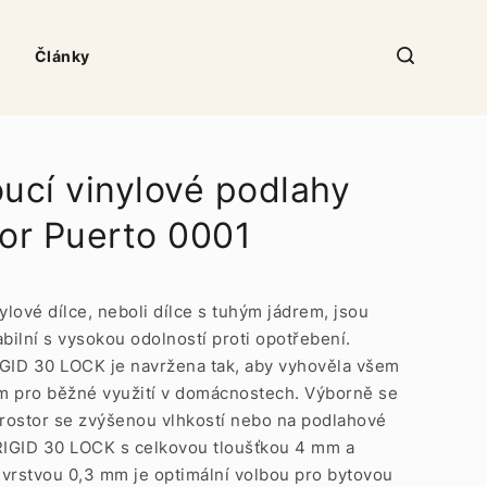
Články
oucí vinylové podlahy
lor Puerto 0001
nylové dílce, neboli dílce s tuhým jádrem, jsou
abilní s vysokou odolností proti opotřebení.
GID 30 LOCK je navržena tak, aby vyhověla všem
m pro běžné využití v domácnostech. Výborně se
prostor se zvýšenou vlhkostí nebo na podlahové
RIGID 30 LOCK s celkovou tloušťkou 4 mm a
vrstvou 0,3 mm je optimální volbou pro bytovou