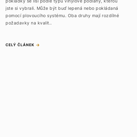
pokládky se liší podle typu vinylové podlahy, kterou
jste si vybrali. Může být buď lepená nebo pokládaná
pomocí plovoucího systému. Oba druhy mají rozdílné
požadavky na kvalit..
CELÝ ČLÁNEK