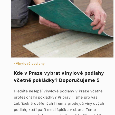
Vinylové podlahy
Kde v Praze vybrat vinylové podlahy
včetně pokládky? Doporučujeme 5
TOP podlahářů a prodejců vinylu
Hledáte nejlepší vinylové podlahy v Praze včetně
profesionální pokládky? Připravili jsme pro vás
žebříček 5 ověřených firem a prodejců vinylových
podlah, kteří patří mezi špičku v oboru. Tento