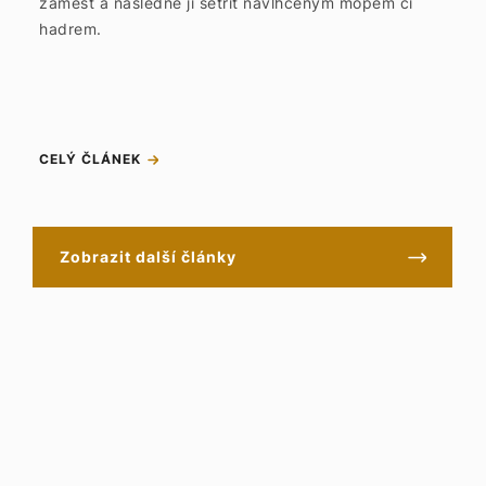
zamést a následně ji setřít navlhčeným mopem či
hadrem.
CELÝ ČLÁNEK
Zobrazit další články