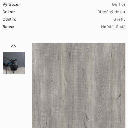
Výrobce:
Gerflor
Dekor:
Dřevěný dekor
Odstín:
Světlý
Barva:
Hnědá, Šedá