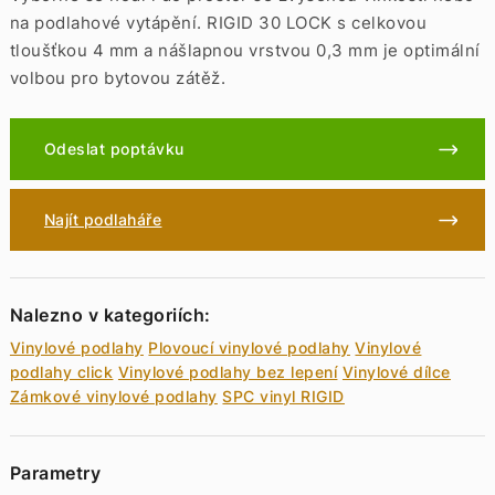
na podlahové vytápění. RIGID 30 LOCK s celkovou
tloušťkou 4 mm a nášlapnou vrstvou 0,3 mm je optimální
volbou pro bytovou zátěž.
Odeslat poptávku
Najít podlaháře
Nalezno v kategoriích:
Vinylové podlahy
Plovoucí vinylové podlahy
Vinylové
podlahy click
Vinylové podlahy bez lepení
Vinylové dílce
Zámkové vinylové podlahy
SPC vinyl RIGID
Parametry