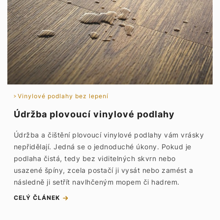
Vinylové podlahy bez lepení
Údržba plovoucí vinylové podlahy
Údržba a čištění plovoucí vinylové podlahy vám vrásky
nepřidělají. Jedná se o jednoduché úkony. Pokud je
podlaha čistá, tedy bez viditelných skvrn nebo
usazené špíny, zcela postačí ji vysát nebo zamést a
následně ji setřít navlhčeným mopem či hadrem.
CELÝ ČLÁNEK