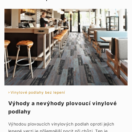
Vinylové podlahy bez lepení
Výhody a nevýhody plovoucí vinylové
podlahy
Výhodou plovoucích vinylových podlah oproti jejich
lepené verzi je příjemnější pocit při chůzi. Ten je