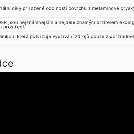
eriální díky přirozené odolnosti povrchu z melaminové prysky
.
ER jsou nejznámnějším a nejdéle známým držitelem ekologi
 prostředí.
ámkou, která potvrzuje využívání zdrojů pouze z udržitelné
dce