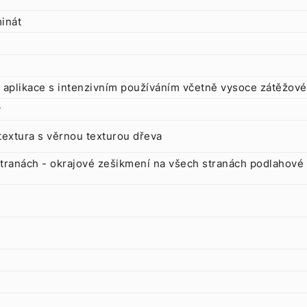
inát
aplikace s intenzivním používáním včetně vysoce zátěžové
y
textura s věrnou texturou dřeva
tranách - okrajové zešikmení na všech stranách podlahové k