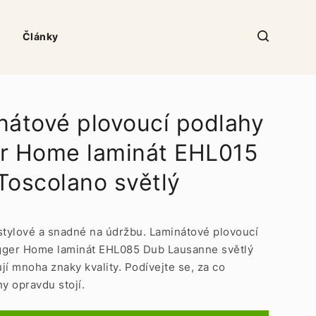
Články
nátové plovoucí podlahy
r Home laminát EHL015
Toscolano světlý
stylové a snadné na údržbu. Laminátové plovoucí
gger Home laminát EHL085 Dub Lausanne světlý
jí mnoha znaky kvality. Podívejte se, za co
hy opravdu stojí.