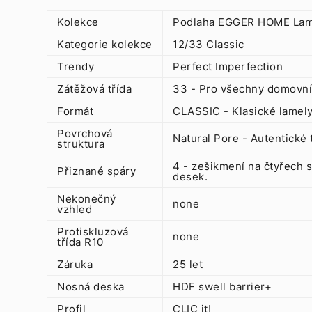
Kolekce
Podlaha EGGER HOME Lam
Kategorie kolekce
12/33 Classic
Trendy
Perfect Imperfection
Zátěžová třída
33 - Pro všechny domovní 
Formát
CLASSIC - Klasické lamel
Povrchová
Natural Pore - Autentické 
struktura
4 - zešikmení na čtyřech s
Přiznané spáry
desek.
Nekonečný
none
vzhled
Protiskluzová
none
třída R10
Záruka
25 let
Nosná deska
HDF swell barrier+
Profil
CLIC it!