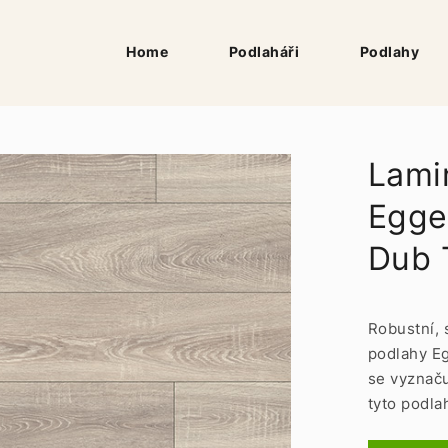
Home
Podlaháři
Podlahy
Lami
Egge
Dub 
Robustní, 
podlahy E
se vyznaču
tyto podla