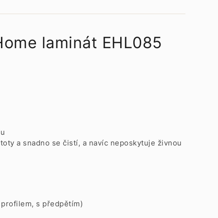
 Home laminát EHL085
tu
oty a snadno se čistí, a navíc neposkytuje živnou
 profilem, s předpětím)