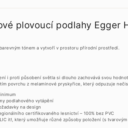
tové plovoucí podlahy Egger
arevným tónem a vytvoří v prostoru přírodní prostředí.
ení i proti působení světla si dlouho zachovává svou hodno
itím povrchu z melaminové pryskyřice, který odpuzuje nečist
 minimum
émy podlahového vytápění
požadavky na design
ionálního certifikovaného lesnictví – 100% bez PVC
LIC it!, který umožňuje různé způsoby položení (s tvarovým