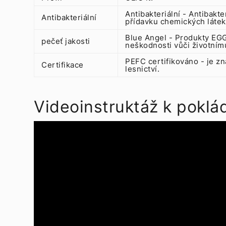
Antibakteriální - Antibakt
Antibakteriální
přídavku chemických látek
Blue Angel - Produkty EGG
pečeť jakosti
neškodnosti vůči životnímu
PEFC certifikováno - je zn
Certifikace
lesnictví.
Videoinstruktáž k poklá