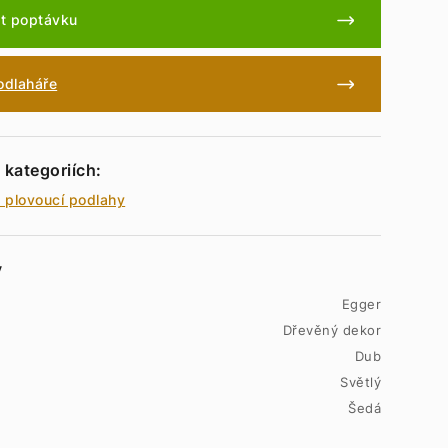
t poptávku
podlaháře
 kategoriích:
 plovoucí podlahy
y
Egger
Dřevěný dekor
Dub
Světlý
Šedá