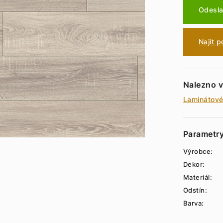
Odesla
Najít 
Nalezno v
Laminátové
Parametr
Výrobce:
Dekor:
Materiál:
Odstín:
Barva: