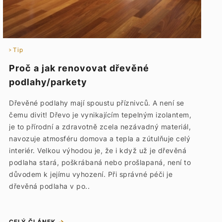
Tip
Proč a jak renovovat dřevěné
podlahy/parkety
Dřevěné podlahy mají spoustu příznivců. A není se
čemu divit! Dřevo je vynikajícím tepelným izolantem,
je to přírodní a zdravotně zcela nezávadný materiál,
navozuje atmosféru domova a tepla a zútulňuje celý
interiér. Velkou výhodou je, že i když už je dřevěná
podlaha stará, poškrábaná nebo prošlapaná, není to
důvodem k jejímu vyhození. Při správné péči je
dřevěná podlaha v po..
CELÝ ČLÁNEK