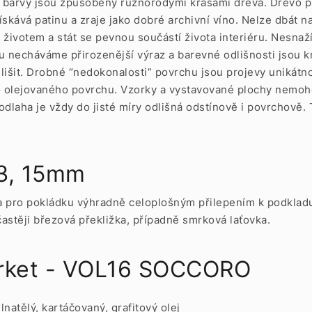
ny barvy jsou způsobeny různorodými krásami dřeva. Dřevo 
skává patinu a zraje jako dobré archivní víno. Nelze dbát n
životem a stát se pevnou součástí života interiéru. Nesnaž
u necháváme přirozenější výraz a barevné odlišnosti jsou k
išit. Drobné “nedokonalosti” povrchu jsou projevy unikátno
ho olejovaného povrchu. Vzorky a vystavované plochy nemo
 podlaha je vždy do jisté míry odlišná odstínově i povrchov
13, 15mm
ta pro pokládku výhradně celoplošným přilepením k podklad
častěji březová překližka, případně smrková laťovka.
Parket - VOL16 SOCCORO
natělý, kartáčovaný, grafitový olej