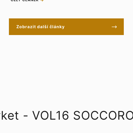
Zobrazit další články
arket - VOL16 SOCCOR