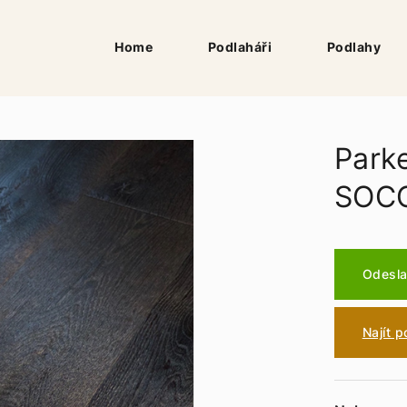
Home
Podlaháři
Podlahy
Park
SOC
Odesla
Najít 