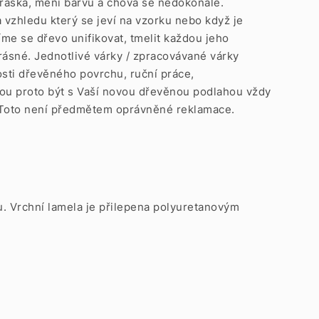
praská, mění barvu a chová se nedokonale.
a vzhledu který se jeví na vzorku nebo když je
íme se dřevo unifikovat, tmelit každou jeho
rásné. Jednotlivé várky / zpracovávané várky
sti dřevěného povrchu, ruční práce,
hou proto být s Vaší novou dřevěnou podlahou vždy
ě. Toto není předmětem oprávněné reklamace.
u. Vrchní lamela je přilepena polyuretanovým