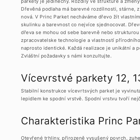
parkety je jedinečný. Rozdíly ve struktuře a změ
Dřevěná podlaha má barevné rozdílnosti, stárne, zí
nová. V Princ Parket necháváme dřevo žít vlastním 
skulinku a barevnost co nejvíce sjednocovat. Dřev
dřeva se mohou od sebe barevně nebo strukturou l
zpracovatelske technologie a vlastností přírodní
naprosto identické. Každá realizace je unikátní a
Zvláštní požadavky s námi konzultujte.
Vícevrstvé parkety 12, 
Stabilní konstrukce vícevrtsvých parket je vyvinu
lepidlem ke spodní vrstvě. Spodní vrstvu tvoří nej
Charakteristika Princ 
Otevřené trhliny, přirozeně vysušený povrch, zuhel