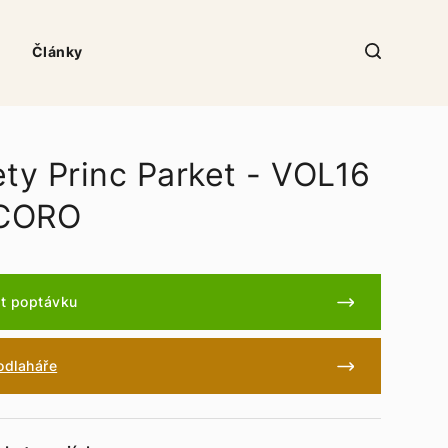
Články
ety Princ Parket - VOL16
CORO
t poptávku
podlaháře