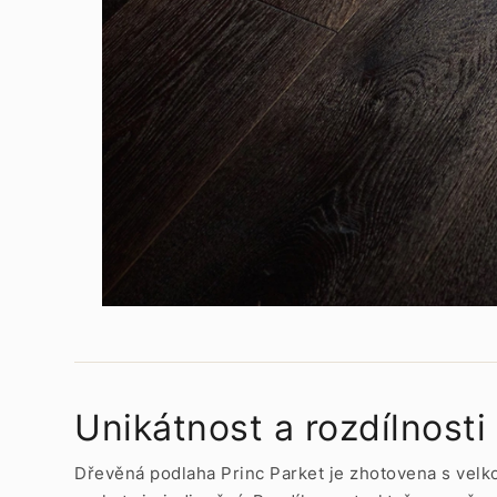
Unikátnost a rozdílnosti
Dřevěná podlaha Princ Parket je zhotovena s velko