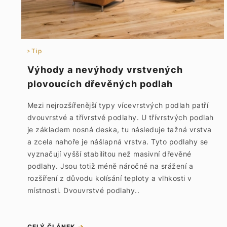
Tip
Výhody a nevýhody vrstvených
plovoucích dřevěných podlah
Mezi nejrozšířenější typy vícevrstvých podlah patří
dvouvrstvé a třívrstvé podlahy. U třívrstvých podlah
je základem nosná deska, tu následuje tažná vrstva
a zcela nahoře je nášlapná vrstva. Tyto podlahy se
vyznačují vyšší stabilitou než masivní dřevěné
podlahy. Jsou totiž méně náročné na srážení a
rozšíření z důvodu kolísání teploty a vlhkosti v
místnosti. Dvouvrstvé podlahy..
CELÝ ČLÁNEK