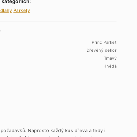
 kategoriích:
dlahy
Parkety
y
Princ Parket
Dřevěný dekor
Tmavý
Hnědá
a požadavků. Naprosto každý kus dřeva a tedy i