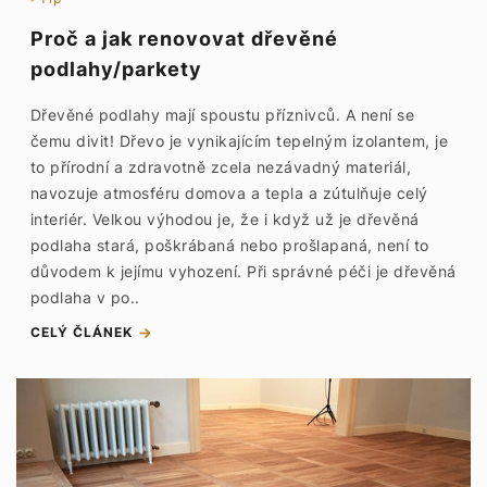
Proč a jak renovovat dřevěné
podlahy/parkety
Dřevěné podlahy mají spoustu příznivců. A není se
čemu divit! Dřevo je vynikajícím tepelným izolantem, je
to přírodní a zdravotně zcela nezávadný materiál,
navozuje atmosféru domova a tepla a zútulňuje celý
interiér. Velkou výhodou je, že i když už je dřevěná
podlaha stará, poškrábaná nebo prošlapaná, není to
důvodem k jejímu vyhození. Při správné péči je dřevěná
podlaha v po..
CELÝ ČLÁNEK