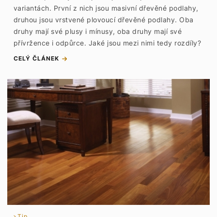
variantách. První z nich jsou masivní dřevěné podlahy,
druhou jsou vrstvené plovoucí dřevěné podlahy. Oba
druhy mají své plusy i mínusy, oba druhy mají své
přívržence i odpůrce. Jaké jsou mezi nimi tedy rozdíly?
CELÝ ČLÁNEK
Tip