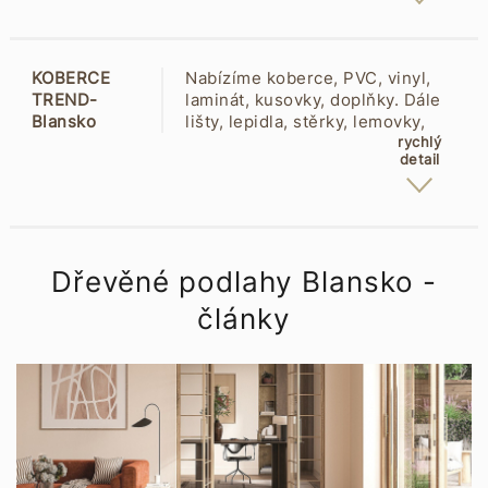
Jelínek, Befag. Prodej a montáž
polystyrenových stropních kazet,
lepení a montáž stropních kazet,
KOBERCE
Nabízíme koberce, PVC, vinyl,
e-shop stropní kazety.
TREND-
laminát, kusovky, doplňky. Dále
Blansko
lišty, lepidla, stěrky, lemovky,
Purkyňova 7 -
rohože, čistící zóny, běhouny,
rychlý
detail
Podlesí
matrace, garnýže, koupelnové
67801
předložky. Odborné poradenství.
Blansko
Profesionální pokládka podlah.
Konzultace a zaměření zdarma.
Obšívání. Zajištění dopravy.
Členství Trend Family.
Dřevěné podlahy Blansko -
články