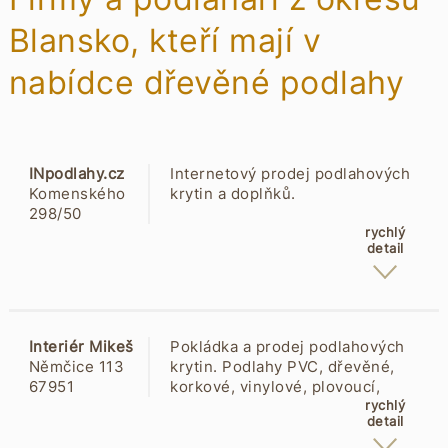
Blansko, kteří mají v
nabídce dřevěné podlahy
INpodlahy.cz
Internetový prodej podlahových
Komenského
krytin a doplňků.
298/50
68001
rychlý
detail
Boskovice
Interiér Mikeš
Pokládka a prodej podlahových
Němčice 113
krytin. Podlahy PVC, dřevěné,
67951
korkové, vinylové, plovoucí,
Němčice u
laminátové, koberce bytové i
rychlý
detail
Boskovic
objektové. Dále instalujeme
podlahy Egger, Gerflor, Korek