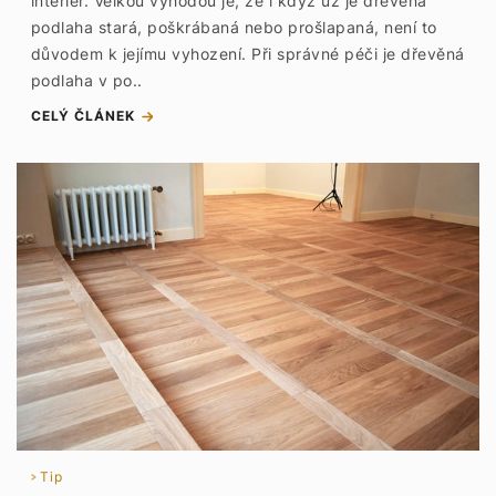
interiér. Velkou výhodou je, že i když už je dřevěná
podlaha stará, poškrábaná nebo prošlapaná, není to
důvodem k jejímu vyhození. Při správné péči je dřevěná
podlaha v po..
CELÝ ČLÁNEK
Tip