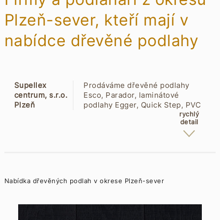
Plzeň-sever, kteří mají v
nabídce dřevěné podlahy
Supellex
Prodáváme dřevěné podlahy
centrum, s.r.o.
Esco, Parador, laminátové
Plzeň
podlahy Egger, Quick Step, PVC
Obchodní
podlahy, vinylové podlahy –
rychlý
detail
1279/1
DesignArt, wineo, Parador,
30100
VinylComfort, Thermofix. Dále
Skvrňany
nabízíme korkové podlahy,
přírodní linoleum, Marmoleum,
profi nářadí, podlahářskou chemii.
Nabídka dřevěných podlah v okrese Plzeň-sever