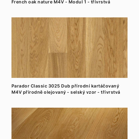
French oak nature M4V - Modul 1 - třívrstvá
dřevěná podlaha plovoucí
Parador Classic 3025 Dub přírodní kartáčovaný
M4V přírodně olejovaný - selský vzor - třívrstvá
dřevěná podlaha