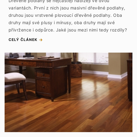
Dřevěné podlahy se nejčastěji nabízejí ve dvou
variantách. První z nich jsou masivní dřevěné podlahy,
druhou jsou vrstvené plovoucí dřevěné podlahy. Oba
druhy mají své plusy i mínusy, oba druhy mají své
přívržence i odpůrce. Jaké jsou mezi nimi tedy rozdíly?
CELÝ ČLÁNEK