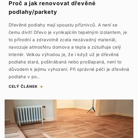
Proč a jak renovovat dřevěné
podlahy/parkety
Dřevěné podlahy mají spoustu příznivců. A není se
čemu divit! Dřevo je vynikajícím tepelným izolantem, je
to přírodní a zdravotně zcela nezávadný materiál,
navozuje atmosféru domova a tepla a zútulňuje celý
interiér. Velkou výhodou je, že i když už je dřevěná
podlaha stará, poškrábaná nebo prošlapaná, není to
důvodem k jejímu vyhození. Při správné péči je dřevěná
podlaha v po..
CELÝ ČLÁNEK