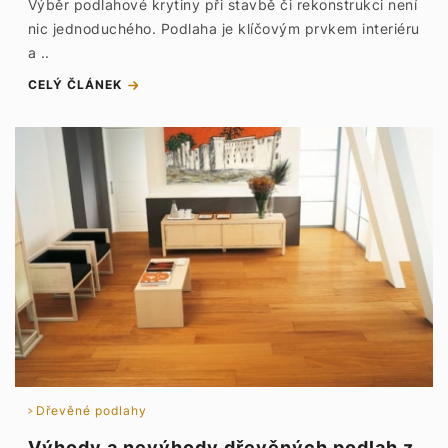
Výběr podlahové krytiny při stavbě či rekonstrukci není
nic jednoduchého. Podlaha je klíčovým prvkem interiéru
a ..
CELÝ ČLÁNEK
Dřevěné podlahy
Výhody a nevýhody dřevěných podlah z