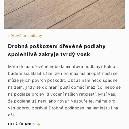
Dřevěné podlahy
Drobná poškození dřevěné podlahy
spolehlivě zakryje tvrdý vosk
Máte doma dřevěné nebo laminátové podlahy? Pak asi
budete souhlasit s tím, že i při maximální opatrnosti se
může jejich povrch poškodit. Občas nám něco spadne
na zem, jindy se do hraní pustí domácí mazlíčci nebo se
na podlaze projeví divočení našich ratolestí. Mrzí vás,
že podlaha už není jako nová? Nezoufejte, máme pro
vás dobrou zprávu! Drobná poškození na laminátu i na
dře..
CELÝ ČLÁNEK