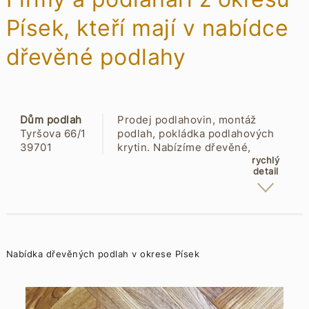
Písek, kteří mají v nabídce
dřevěné podlahy
Dům podlah
Prodej podlahovin, montáž
Tyršova 66/1
podlah, pokládka podlahových
39701
krytin. Nabízíme dřevěné,
Budějovické
laminátové a korkové plovoucí
rychlý
detail
Předměstí
podlahy, parkety, PVC, vinyly,
korky, marmoleum, koberce i
kusové, rohože, čisticí zóny,
soklové a přechodové lišty,
lepidla, podlahové laky, oleje,
čisticí prostředky a stěrky
Nabídka dřevěných podlah v okrese Písek
Schönox.