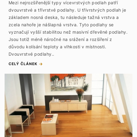
Mezi nejrozšířenější typy vícevrstvých podlah patří
dvouvrstvé a třívrstvé podlahy. U třívrstvých podlah je
základem nosná deska, tu následuje tažná vrstva a
zcela nahoře je nášlapná vrstva. Tyto podlahy se
vyznačují vyšší stabilitou než masivní dřevěné podlahy.
Jsou totiž méně náročné na srážení a rozšíření z
důvodu kolísání teploty a vlhkosti v místnosti.
Dvouvrstvé podlahy..
CELÝ ČLÁNEK