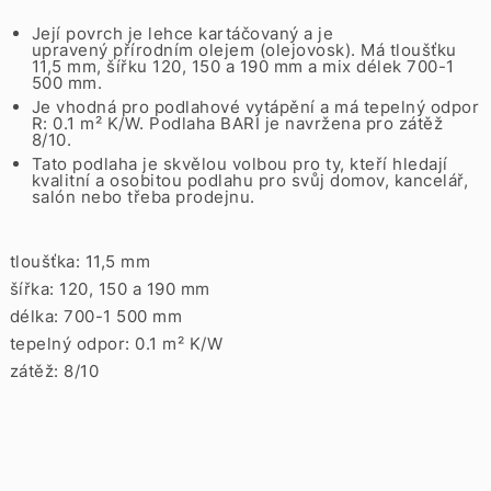
Její povrch je lehce kartáčovaný a je
upravený přírodním olejem (olejovosk). Má tloušťku
11,5 mm, šířku 120, 150 a 190 mm a mix délek 700-1
500 mm.
Je vhodná pro podlahové vytápění a má tepelný odpor
R: 0.1 m² K/W. Podlaha BARI je navržena pro zátěž
8/10.
Tato podlaha je skvělou volbou pro ty, kteří hledají
kvalitní a osobitou podlahu pro svůj domov, kancelář,
salón nebo třeba prodejnu.
tloušťka: 11,5 mm
šířka: 120, 150 a 190 mm
délka: 700-1 500 mm
tepelný odpor: 0.1 m² K/W
zátěž: 8/10