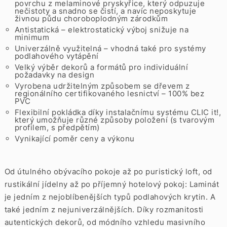
povrchu z melaminové pryskyřice, který odpuzuje
nečistoty a snadno se čistí, a navíc neposkytuje
živnou půdu choroboplodným zárodkům
Antistatická – elektrostatický výboj snižuje na
minimum
Univerzálně využitelná – vhodná také pro systémy
podlahového vytápění
Velký výběr dekorů a formátů pro individuální
požadavky na design
Vyrobena udržitelným způsobem se dřevem z
regionálního certifikovaného lesnictví – 100% bez
PVC
Flexibilní pokládka díky instalačnímu systému CLIC it!,
který umožňuje různé způsoby položení (s tvarovým
profilem, s předpětím)
Vynikající poměr ceny a výkonu
Od útulného obývacího pokoje až po puristický loft, od
rustikální jídelny až po příjemný hotelový pokoj: Laminát
je jedním z nejoblíbenějších typů podlahových krytin. A
také jedním z nejuniverzálnějších. Díky rozmanitosti
autentických dekorů, od módního vzhledu masivního