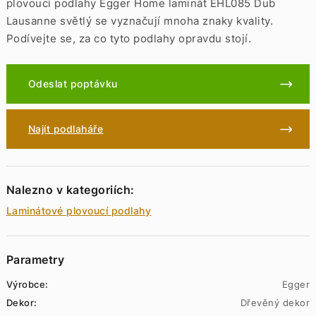
plovoucí podlahy Egger Home laminát EHL085 Dub
Lausanne světlý se vyznačují mnoha znaky kvality.
Podívejte se, za co tyto podlahy opravdu stojí.
Odeslat poptávku
Najít podlaháře
Nalezno v kategoriích:
Laminátové plovoucí podlahy
Parametry
Výrobce:
Egger
Dekor:
Dřevěný dekor