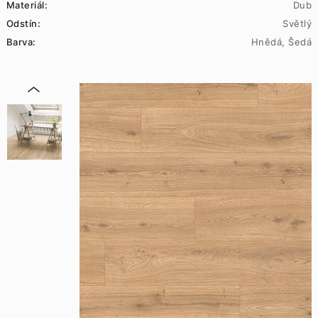
Materiál:
Dub
Odstín:
Světlý
Barva:
Hnědá, Šedá