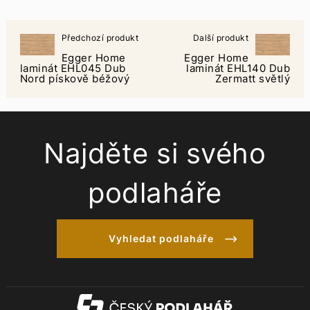
Předchozí produkt
Další produkt
Egger Home
Egger Home
laminát EHL045 Dub
laminát EHL140 Dub
Nord pískově béžový
Zermatt světlý
Najděte si svého
podlaháře
Vyhledat podlaháře