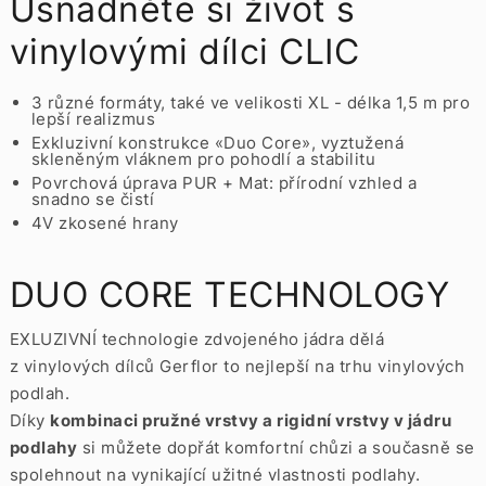
Usnadněte si život s
vinylovými dílci CLIC
3 různé formáty, také ve velikosti XL - délka 1,5 m pro
lepší realizmus
Exkluzivní konstrukce «Duo Core», vyztužená
skleněným vláknem pro pohodlí a stabilitu
Povrchová úprava PUR + Mat: přírodní vzhled a
snadno se čistí
4V zkosené hrany
DUO CORE TECHNOLOGY
EXLUZIVNÍ technologie zdvojeného jádra dělá
z vinylových dílců Gerflor to nejlepší na trhu vinylových
podlah.
Díky
kombinaci pružné vrstvy a rigidní vrstvy v jádru
podlahy
si můžete dopřát komfortní chůzi a současně se
spolehnout na vynikající užitné vlastnosti podlahy.