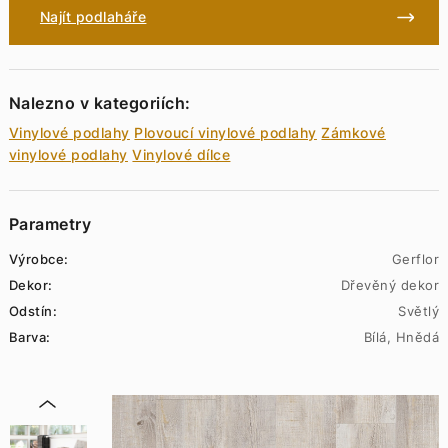
Najít podlaháře
Nalezno v kategoriích:
Vinylové podlahy
Plovoucí vinylové podlahy
Zámkové
vinylové podlahy
Vinylové dílce
Parametry
Výrobce:
Gerflor
Dekor:
Dřevěný dekor
Odstín:
Světlý
Barva:
Bílá, Hnědá