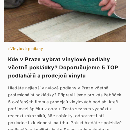
Vinylové podlahy
Kde v Praze vybrat vinylové podlahy
včetně pokládky? Doporučujeme 5 TOP
podlahářů a prodejců vinylu
Hledáte nejlepší vinylové podlahy v Praze včetně
profesionální pokládky? Připravili jsme pro vás žebříček
5 ověřených firem a prodejců vinylových podlah, kteří
patří mezi špičku v oboru. Tento seznam vychází z
recenzí zákazníků, šíře nabídky, odbornosti při
pokládce i zkušeností na trhu. Pokud hledáte spolehlivé
podlaháře a kvalitní vinyl v Praze, tady najdete ty