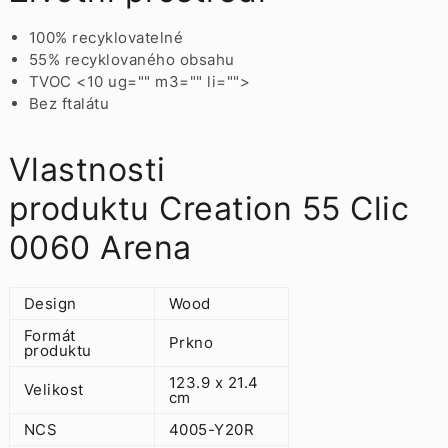
100% recyklovatelné
55% recyklovaného obsahu
TVOC <10 ug="" m3="" li="">
Bez ftalátu
Vlastnosti
produktu Creation 55 Clic
0060 Arena
Design
Wood
Formát
Prkno
produktu
123.9 x 21.4
Velikost
cm
NCS
4005-Y20R