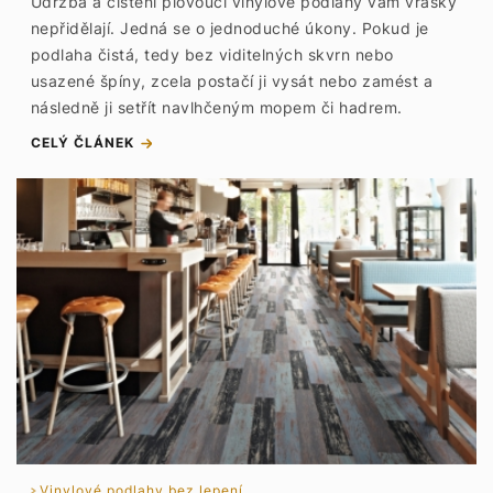
Údržba a čištění plovoucí vinylové podlahy vám vrásky
nepřidělají. Jedná se o jednoduché úkony. Pokud je
podlaha čistá, tedy bez viditelných skvrn nebo
usazené špíny, zcela postačí ji vysát nebo zamést a
následně ji setřít navlhčeným mopem či hadrem.
CELÝ ČLÁNEK
Vinylové podlahy bez lepení