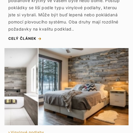
podlahové krytiny ve vašem bytě nebo domě. Postup
pokládky se liší podle typu vinylové podlahy, kterou
jste si vybrali. Může být buď lepená nebo pokládaná
pomocí plovoucího systému. Oba druhy mají rozdílné
požadavky na kvalitu podklad..
CELÝ ČLÁNEK
Vinylové podlahy