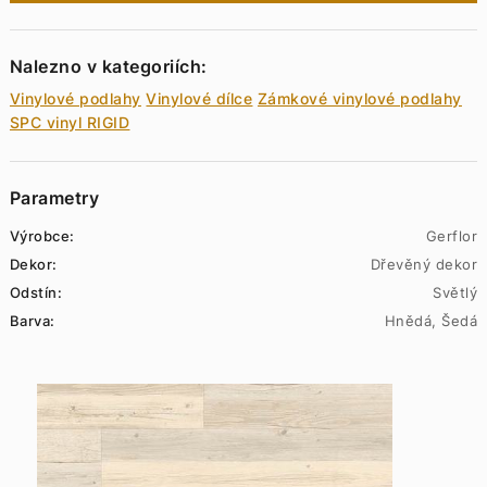
Nalezno v kategoriích:
Vinylové podlahy
Vinylové dílce
Zámkové vinylové podlahy
SPC vinyl RIGID
Parametry
Výrobce:
Gerflor
Dekor:
Dřevěný dekor
Odstín:
Světlý
Barva:
Hnědá, Šedá