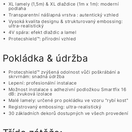
XL lamely (1,5m) & XL dlaždice (1m x 1m): moderní
podlaha
Transparentní nášlapná vrstva : autentický vzhled
Vysoká kvalita designu & strukturovaný embossing:
ultra-realistický
4V spára: efekt dlaždic a lamel
Protecshield™: přírodní vzhled
Pokládka & údržba
Protecshield™ zvýšená odolnost vůči poškrábání a
skrvrnám: snadná údržba
Lepení: profesionální instalace
Možnost instalace s adhezivní podložkou Smartfix 16
dB: zvuková izolace
Malé lamely: určené pro pokládku ve vzoru "rybí kost"
Registrovaný embossing: ultra-realistický
30 základních dekorů dostupných ve všech provedení