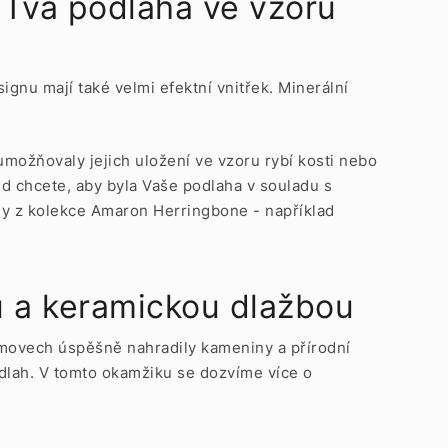
Tvá podlaha ve vzoru
gnu mají také velmi efektní vnitřek. Minerální
možňovaly jejich uložení ve vzoru rybí kosti nebo
d chcete, aby byla Vaše podlaha v souladu s
lahy z kolekce Amaron Herringbone - například
u a keramickou dlažbou
domovech úspěšně nahradily kameniny a přírodní
odlah. V tomto okamžiku se dozvíme více o