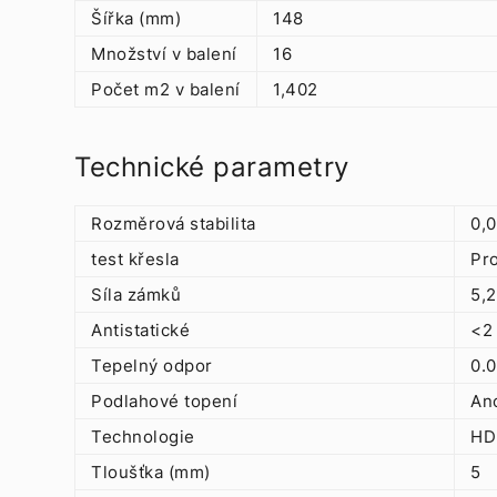
Šířka (mm)
148
Množství v balení
16
Počet m2 v balení
1,402
Technické parametry
Rozměrová stabilita
0,
test křesla
Pr
Síla zámků
5,2
Antistatické
<2 
Tepelný odpor
0.
Podlahové topení
An
Technologie
HD
Tloušťka (mm)
5