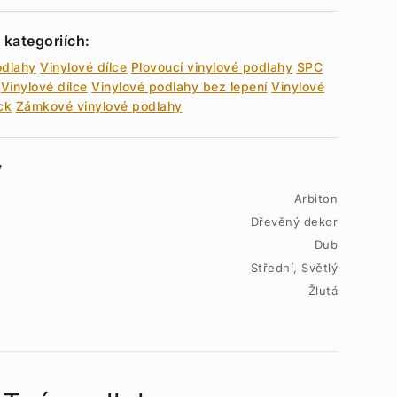
 kategoriích:
odlahy
Vinylové dílce
Plovoucí vinylové podlahy
SPC
Vinylové dílce
Vinylové podlahy bez lepení
Vinylové
ck
Zámkové vinylové podlahy
y
Arbiton
Dřevěný dekor
Dub
Střední, Světlý
Žlutá