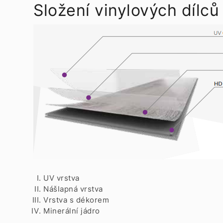
Složení vinylových dílců
UV vrstva
Nášlapná vrstva
Vrstva s dékorem
Minerální jádro