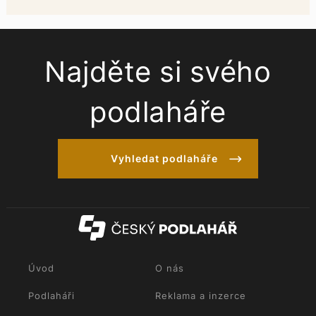
Najděte si svého
podlaháře
Vyhledat podlaháře
Úvod
O nás
Podlaháři
Reklama a inzerce