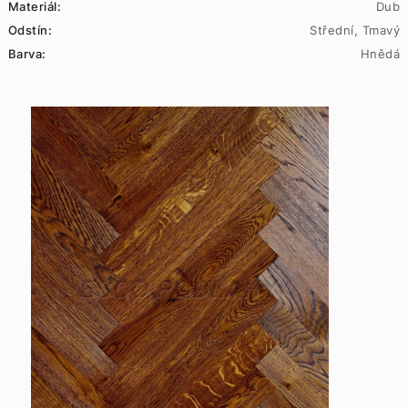
Materiál:
Dub
Odstín:
Střední, Tmavý
Barva:
Hnědá