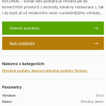
KOLONIAL - koňak tato podlaha je vhodná jak do
komerčních prostorů ( obchody, kavárny restaurace ), tak
i do bytů ať už moderního nebo rustikálnějšího vzhledu.
Odeslat poptávku
Najít podlaháře
Nalezno v kategoriích:
Dřevěné podlahy
Masivní dřevěné podlahy
Parkety
Parametry
Výrobce:
Esco
Dekor:
Dřevěný dekor