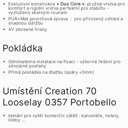
Exkluzivní konstrukce
« Duo Core »
, pružná vrstva pro
komfort a rigidní vrstva perfektní pro stabiltu -
vyztuženo skelným rounem
PUR+Mat povrchová úprava : pro přirozený vzhled a
snadnou údržbu
4V zkosené hrany
Pokládka
Odnímatelná instalace na fixaci - výborné řešení pro
zdvojené podlahy
Přímá pokládka na dlažbu (spáry <5mm)
Umístění
Creation 70
Looselay 0357 Portobello
Idelání pro vyšší komerční zátěž : kanceláře, hotely,
lobby ...