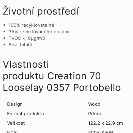
Životní prostředí
100% recyklovatelné
35% recyklovaného obsahu
TVOC <10µg/m3
Bez ftalátů
Vlastnosti
produktu Creation 70
Looselay 0357 Portobello
Design
Wood
Formát produktu
Prkno
Velikost
122.2 x 22.9 cm
NCS
5005-Y50R