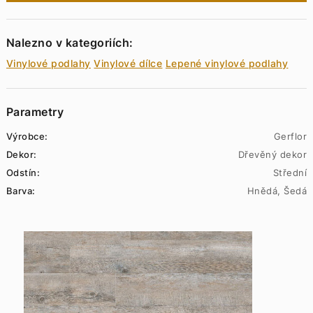
Nalezno v kategoriích:
Vinylové podlahy
Vinylové dílce
Lepené vinylové podlahy
Parametry
Výrobce:
Gerflor
Dekor:
Dřevěný dekor
Odstín:
Střední
Barva:
Hnědá, Šedá