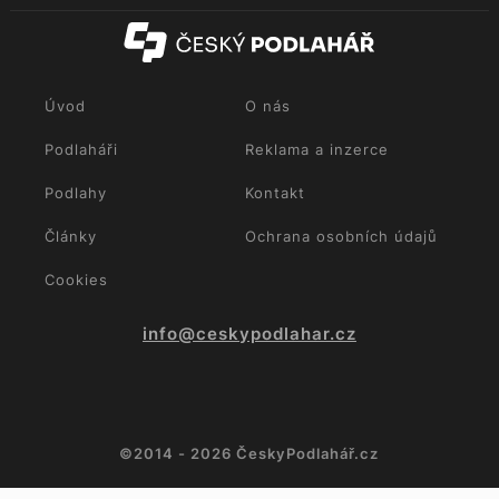
Úvod
O nás
Podlaháři
Reklama a inzerce
Podlahy
Kontakt
Články
Ochrana osobních údajů
Cookies
info@ceskypodlahar.cz
©2014 - 2026 ČeskyPodlahář.cz