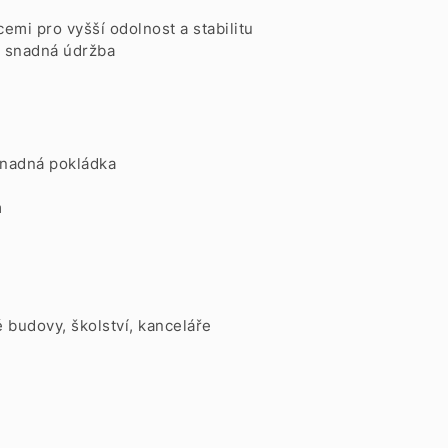
emi pro vyšší odolnost a stabilitu
a snadná údržba
 snadná pokládka
m
é budovy, školství, kanceláře