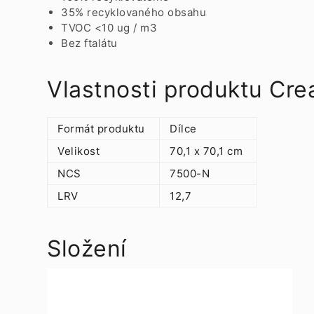
35% recyklovaného obsahu
TVOC <10 ug / m3
Bez ftalátu
Vlastnosti produktu Cr
Formát produktu
Dílce
Velikost
70,1 x 70,1 cm
NCS
7500-N
LRV
12,7
Složení