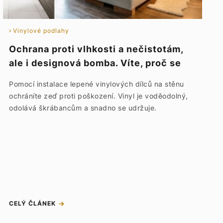
Vinylové podlahy
Ochrana proti vlhkosti a nečistotám,
ale i designová bomba. Víte, proč se
vinylové dílce lepí na stěnu?
Pomocí instalace lepené vinylových dílců na stěnu
ochráníte zeď proti poškození. Vinyl je voděodolný,
odolává škrábancům a snadno se udržuje.
CELÝ ČLÁNEK