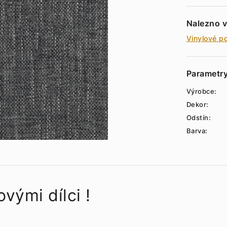
Nalezno v
Vinylové p
Parametr
Výrobce:
Dekor:
Odstín:
Barva:
vými dílci !