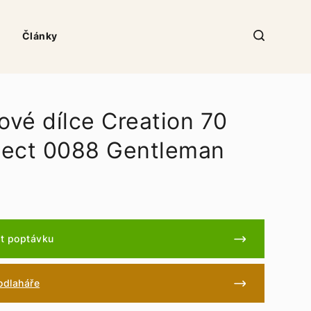
Články
ové dílce Creation 70
ect 0088 Gentleman
t poptávku
podlaháře