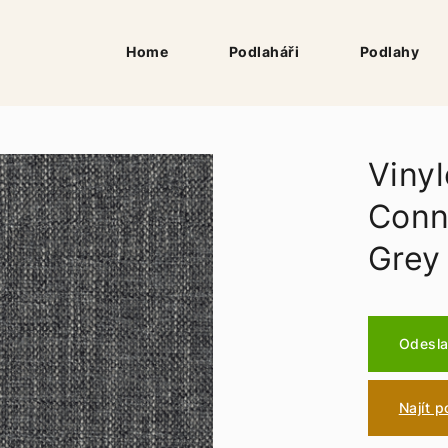
Home
Podlaháři
Podlahy
Vinyl
Conn
Grey
Odesla
Najít 