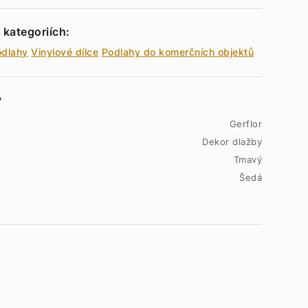
 kategoriích:
odlahy
Vinylové dílce
Podlahy do komerčních objektů
y
Gerflor
Dekor dlažby
Tmavý
Šedá